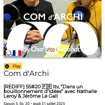
Play
Com d'Archi
[REDIFF] S5#20 🇫🇷 Itv, "Dans un
bouillonnement d'idées" avec Nathalie
Leroy & Jérôme Le Gall
Saison
5
,
Ep.
20
•
jeudi 31 juillet 2025