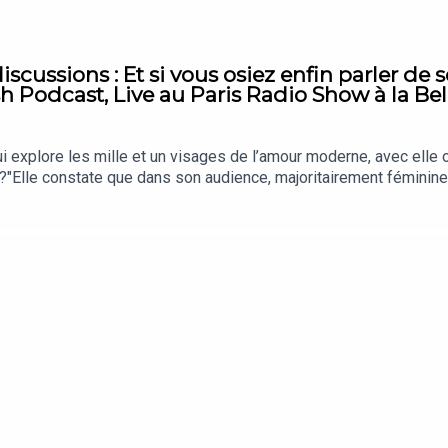
scussions : Et si vous osiez enfin parler de 
Podcast, Live au Paris Radio Show à la Bellev
 explore les mille et un visages de l’amour moderne, avec elle 
?"Elle constate que dans son audience, majoritairement féminine,
ois. Et parfois, on n'a simplement pas envie. Marie-Charlotte du 
parler sans tabou.Retrouvez Mc ici : https://www.instagram.co
as encore, moi c’est Colette Williams je suis coach en rela
r ta s'xualité et tes relations. Pour en savoir plus : https//www.
quoi tu tournes en rond dans tes relations : https://www.colett
e de Podcast Magazine et toute l’équipe de Paris Radio 
sièreProduit avec amour par Colette Se Confesse