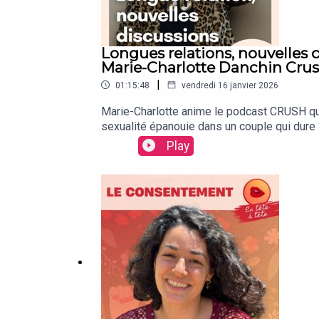
Longues relations, nouvelles di
Marie-Charlotte Danchin Crush 
|
01:15:48
vendredi 16 janvier 2026
Marie-Charlotte anime le podcast CRUSH qui
sexualité épanouie dans un couple qui dure 
maintenir l'intimité au-delà des premiers ém
Play
enregistré à la Bellevilloise Paris pour 
CONFESSE ▬▬▬▬▬▬▬▬▬▬Si tu ne me connais p
hétéros à travers un parcours pour réinvente
Désirs ?Quiz 2 minutes pour comprendre pour
desirsREMERCIEMENTS ▬▬▬▬▬▬▬▬▬▬Philipp
Ferrante-GiovannoniMontage : Baptiste Mos