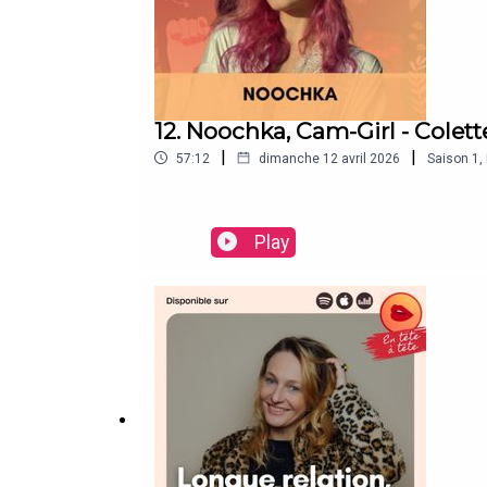
12. Noochka, Cam-Girl - Colett
|
|
57:12
dimanche 12 avril 2026
Saison
1
,
Play