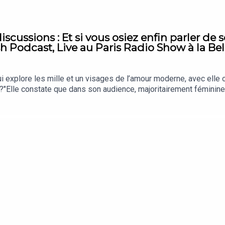
scussions : Et si vous osiez enfin parler de 
Podcast, Live au Paris Radio Show à la Bellev
 explore les mille et un visages de l’amour moderne, avec elle 
?"Elle constate que dans son audience, majoritairement féminine,
ois. Et parfois, on n'a simplement pas envie. Marie-Charlotte du 
parler sans tabou.Retrouvez Mc ici : https://www.instagram.co
as encore, moi c’est Colette Williams je suis coach en rela
r ta s'xualité et tes relations. Pour en savoir plus : https//www.
quoi tu tournes en rond dans tes relations : https://www.colett
e de Podcast Magazine et toute l’équipe de Paris Radio 
sièreProduit avec amour par Colette Se Confesse