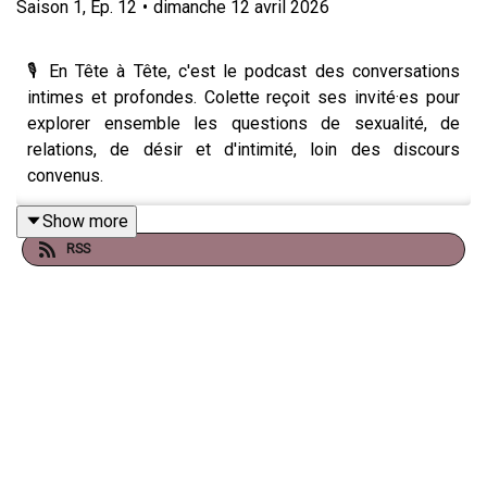
Saison
1
,
Ep.
12
•
dimanche 12 avril 2026
🎙️ En Tête à Tête, c'est le podcast des conversations
intimes et profondes. Colette reçoit ses invité·es pour
explorer ensemble les questions de sexualité, de
relations, de désir et d'intimité, loin des discours
convenus.
Show more
RSS
Chaque épisode est un dialogue authentique où se
mêlent témoignages personnels, réflexions et partages
d'expérience. Un espace de parole libre pour
déconstruire les tabous, questionner nos pratiques
relationnelles et célébrer la diversité des intimités.
📲 Abonnez-vous pour découvrir ces rencontres
inspirantes et rejoindre une communauté sex-positive et