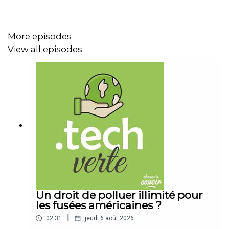
en médecine. Ces machines combinent des matériaux
avancés comme des polymères élastiques, des alliages
métalliques et des semi-conducteurs, le tout difficile à
More episodes
séparer en fin de vie.
View all episodes
Mais une équipe de chercheurs sud-coréens, issue de
l’Université nationale de Séoul et de l’Université Sogang,
propose une piste radicalement différente : concevoir
des robots… entièrement biodégradables. Leur étude,
publiée dans la revue Nature Sustainability, présente un
robot souple capable de se décomposer sans laisser de
trace toxique. Pour y parvenir, les scientifiques ont
utilisé un matériau structurel particulier, un polymère
biodégradable appelé poly(sébacate de glycérol), ou
PGS. Ce type de matériau, que l’on appelle un
élastomère, possède des propriétés proches du
Un droit de polluer illimité pour
caoutchouc tout en étant capable de se dégrader
les fusées américaines ?
naturellement.
|
02:31
jeudi 6 août 2026