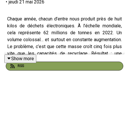
•
jeudi 21 mai 2026
Chaque année, chacun d’entre nous produit près de huit
kilos de déchets électroniques. À l’échelle mondiale,
cela représente 62 millions de tonnes en 2022. Un
volume colossal… et surtout en constante augmentation.
Le problème, c’est que cette masse croît cinq fois plus
vite que les capacités de recyclage. Résultat : une
Show more
grande partie de ces déchets finit enfouie ou incinérée,
RSS
avec des conséquences environnementales bien réelles.
Recycler ces objets reste un défi technique. Nos
appareils sont conçus comme des assemblages
complexes : plastiques, métaux, composants
électroniques… souvent imbriqués de manière
indissociable. Et c’est encore plus vrai pour les robots
dits “souples”, de plus en plus utilisés en agriculture ou