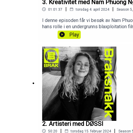
3. Kreativitet med Nam Phuong 
|
|
01:01:37
torsdag 4. april 2024
Season
5
I denne episoden får vi besøk av Nam Phuon
hans rolle i en undergrunns blaxploitation fil
Play
2. Artisteri med DØSSI
|
|
50:20
torsdag 15. februar 2024
Season