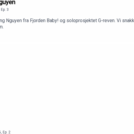
Nguyen
,
Ep.
3
g Nguyen fra Fjorden Baby! og soloprosjektet G-reven. Vi snakk
m.
5
,
Ep.
2