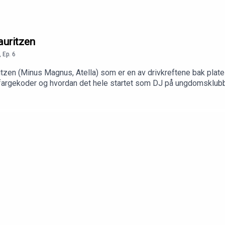
auritzen
,
Ep.
6
tzen (Minus Magnus, Atella) som er en av drivkreftene bak plate
te fargekoder og hvordan det hele startet som DJ på ungdomsklubb