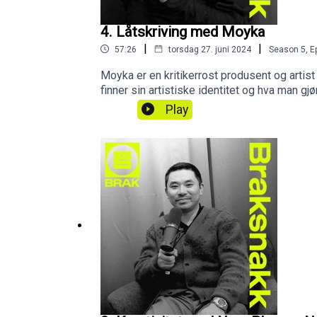
4. Låtskriving med Moyka
|
|
57:26
torsdag 27. juni 2024
Season
5
,
E
Moyka er en kritikerrost produsent og artis
finner sin artistiske identitet og hva man gj
Play