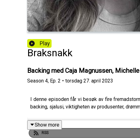
Play
Braksnakk
Backing med Caja Magnussen, Michelle
Season
4
,
Ep.
2
•
torsdag 27. april 2023
I denne episoden får vi besøk av fire fremadstor
backing, sjalusi, viktigheten av produsenter, drøm
Show more
RSS