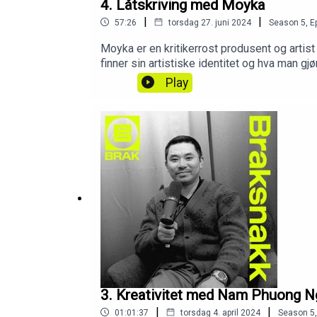
4. Låtskriving med Moyka
|
|
57:26
torsdag 27. juni 2024
Season
5
,
E
Moyka er en kritikerrost produsent og artis
finner sin artistiske identitet og hva man gj
Play
3. Kreativitet med Nam Phuong 
|
|
01:01:37
torsdag 4. april 2024
Season
5