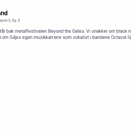
and
ason
5
,
Ep.
5
står bak metalfestivalen Beyond the Gates. Vi snakker om black 
 om Siljes egen musikkarriere som vokalist i bandene Octavia Sp