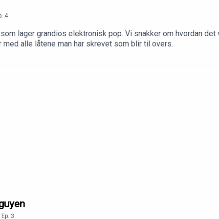
p.
4
t som lager grandios elektronisk pop. Vi snakker om hvordan det v
ør med alle låtene man har skrevet som blir til overs.
Nguyen
,
Ep.
3