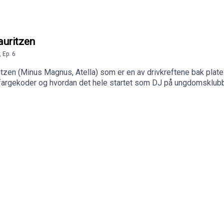
auritzen
,
Ep.
6
tzen (Minus Magnus, Atella) som er en av drivkreftene bak plate
te fargekoder og hvordan det hele startet som DJ på ungdomsklubb