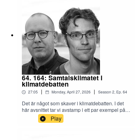
ojämlikhet i den rika världen: trender och orsaker
(Stockholms universitet)Bör vi ha en
miljardärskatt? (Berghs betraktelser)Alignment
By Default? You Wouldn’t Paperclip Me, Would
You… (Harry Law / Cosmos Institute)
64. 164: Samtalsklimatet i
klimatdebatten
|
|
27:05
Monday, April 27, 2026
Season
2
,
Ep.
64
Det är något som skaver i klimatdebatten. I det
här avsnittet tar vi avstamp i ett par exempel på
när försök att nyansera frågor om
Play
klimatförändringar möts av anklagelser om
klimat(förändrings)förnekande, även när försöken
kommer från debattörer som värnar och