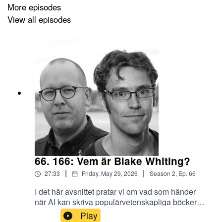
EnergyNet Explained: Internetification of Energy
More episodes
Distribution (Arxiv)
View all episodes
The profit paradox (Jan Eeckhout)
Podd: Version History
66. 166: Vem är Blake Whiting?
|
|
27:33
Friday, May 29, 2026
Season
2
,
Ep.
66
I det här avsnittet pratar vi om vad som händer
när AI kan skriva populärvetenskapliga böcker
och faktiskt göra ett bra jobb. Vi tar avstamp i
Play