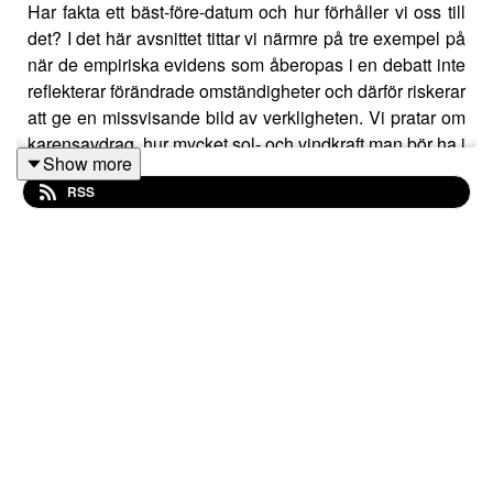
Har fakta ett bäst-före-datum och hur förhåller vi oss till
det? I det här avsnittet tittar vi närmre på tre exempel på
när de empiriska evidens som åberopas i en debatt inte
reflekterar förändrade omständigheter och därför riskerar
att ge en missvisande bild av verkligheten. Vi pratar om
karensavdrag, hur mycket sol- och vindkraft man bör ha i
Show more
energisystemet samt hur företagsstorlek hänger ihop
RSS
med produktivitet.
LÄNKAR:
The half-life of facts - Why everything we know has an
expiration date (Samuel Arbesman)
Släpp flaskhalsarna loss, det är vår– en väg för
uppgradering av elnätet (Jonas Birgersson på KEFU-
dagen 2025)