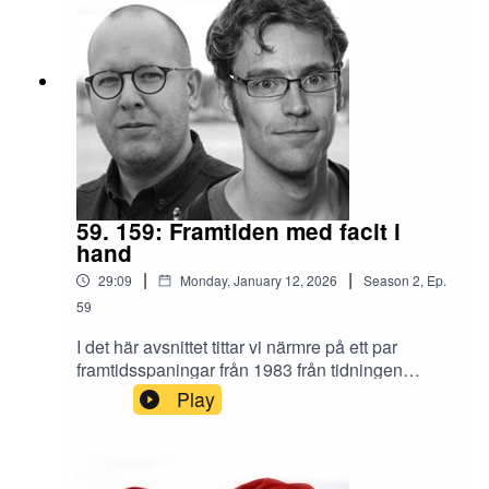
framtiden.LÄNKAR:Niclas Berggren: Should
(Sebastian Galiani, Sebastian's Substack)
Academic Journals Use Detection Tools and
Auto-Reject AI-Written Work?Joakim Wernberg:
Vad krävs av framtidens ingenjörer? Från IVA-
seminarium om framtidens
kunskapssamhälleBehovet av teknisk
kompetens – ständigt aktuellt men aldrig
detsamma (IVA)
59. 159: Framtiden med facit i
hand
|
|
29:09
Monday, January 12, 2026
Season
2
,
Ep.
59
I det här avsnittet tittar vi närmre på ett par
framtidsspaningar från 1983 från tidningen
"Populärvetenskap". Hur resonerade man om
Play
framtiden, hur står sig spaningarna idag och vad
kan vi lära oss av det?