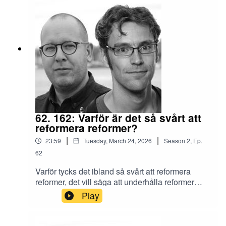
(2023)Cindy Cohn on How to Sustain the Fight
Against Authoritarianism (Tech Policy Press
Podcast)Håller centralbankerna på att förvandlas
till skattemyndigheter? av Andreas Bergh och
Fredrik N G Andersson (Ekonomisk Debatt)
62. 162: Varför är det så svårt att
reformera reformer?
|
|
23:59
Tuesday, March 24, 2026
Season
2
,
Ep.
62
Varför tycks det ibland så svårt att reformera
reformer, det vill säga att underhålla reformer
baserat på lärdomar av hur väl de har fungerat
Play
eller anpassa reformer som inte fungerat som det
var tänkt. I det här avsnittet pratar vi om tre
exempel på reformer som med fördel skulle