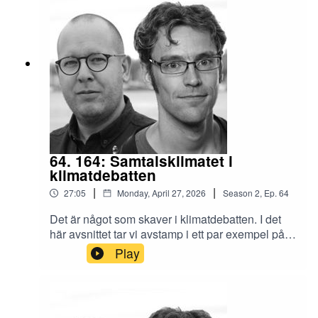
(Stockholms universitet)Bör vi ha en
miljardärskatt? (Berghs betraktelser)Alignment
By Default? You Wouldn’t Paperclip Me, Would
You… (Harry Law / Cosmos Institute)
64. 164: Samtalsklimatet i
klimatdebatten
|
|
27:05
Monday, April 27, 2026
Season
2
,
Ep.
64
Det är något som skaver i klimatdebatten. I det
här avsnittet tar vi avstamp i ett par exempel på
när försök att nyansera frågor om
Play
klimatförändringar möts av anklagelser om
klimat(förändrings)förnekande, även när försöken
kommer från debattörer som värnar och
prioriterar klimatfrågan. Vi pratar om hur politiska