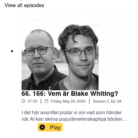
View all episodes
66. 166: Vem är Blake Whiting?
|
|
27:33
Friday, May 29, 2026
Season
2
,
Ep.
66
I det här avsnittet pratar vi om vad som händer
när AI kan skriva populärvetenskapliga böcker
och faktiskt göra ett bra jobb. Vi tar avstamp i
Play
berättelsen om Blake Whiting, en otroligt