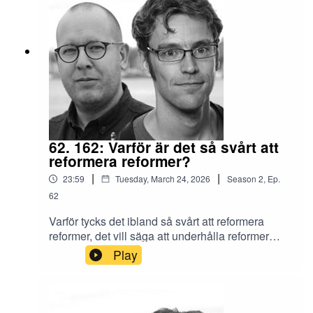
Against Authoritarianism (Tech Policy Press
Podcast)Håller centralbankerna på att förvandlas
till skattemyndigheter? av Andreas Bergh och
Fredrik N G Andersson (Ekonomisk Debatt)
62. 162: Varför är det så svårt att
reformera reformer?
|
|
23:59
Tuesday, March 24, 2026
Season
2
,
Ep.
62
Varför tycks det ibland så svårt att reformera
reformer, det vill säga att underhålla reformer
baserat på lärdomar av hur väl de har fungerat
Play
eller anpassa reformer som inte fungerat som det
var tänkt. I det här avsnittet pratar vi om tre
exempel på reformer som med fördel skulle
kunna förändras på ett nyanserat vis, men som