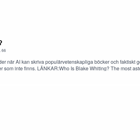
?
.
66
der när AI kan skriva populärvetenskapliga böcker och faktiskt gö
iker som inte finns. LÄNKAR:Who Is Blake Whiting? The most aston
holar)Why is the European hard right gaining electoral suppor
ial History of Knowledge II: From the Encyclopaedia to Wikiped