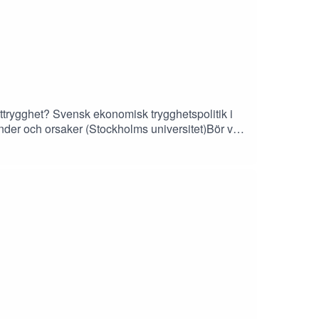
ttrygghet? Svensk ekonomisk trygghetspolitik i
ender och orsaker (Stockholms universitet)Bör vi
 (Harry Law / Cosmos Institute)