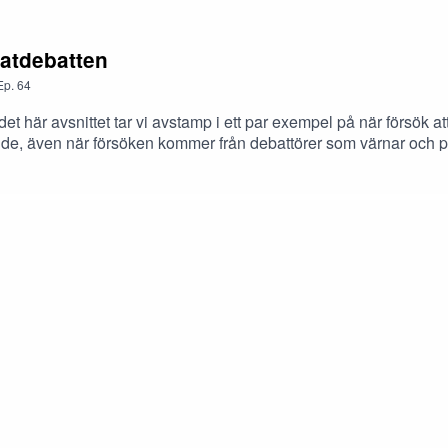
matdebatten
Ep.
64
det här avsnittet tar vi avstamp i ett par exempel på när försök 
e, även när försöken kommer från debattörer som värnar och prio
e tycks förhindra nyansering i klimatfrågor.LÄNKAR:Klimatalarmis
pitalismkritiken (Stormens utveckling)BBC More is less: RCP 8.
 not in peril / Oliver Morton)KEFU-dagen 2025 Klimatsomställn
iel Suhonen och Fredrik Kopsch om miljardärerna är bra för sa