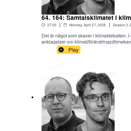
64. 164: Samtalsklimatet i kli
|
|
27:05
Monday, April 27, 2026
Season
2
,
Det är något som skaver i klimatdebatten. I 
anklagelser om klimat(förändrings)förnekand
mål, kapitalismkritik och identitetsskapand
Play
höger med Ivar Arpi)347: Klimathotet ot ka
Whats your dangerous idea? (The planer is
G Andersson)Land of the giants: NetflixDan