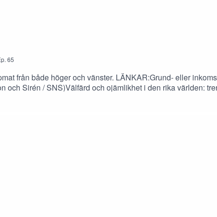
p.
65
skåpmat från både höger och vänster. LÄNKAR:Grund- eller inkoms
son och Sirén / SNS)Välfärd och ojämlikhet i den rika världen: tr
r)Alignment By Default? You Wouldn’t Paperclip Me, Would You…