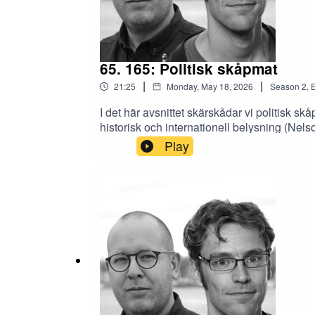
65. 165: Politisk skåpmat
|
|
21:25
Monday, May 18, 2026
Season
2
,
E
I det här avsnittet skärskådar vi politisk 
historisk och internationell belysning (Nel
ha en miljardärskatt? (Berghs betraktelse
Play