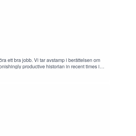
ra ett bra jobb. Vi tar avstamp i berättelsen om
ishingly productive historian in recent times is
t? (Tibor Rutar)Social History of Knowledge:
ia (Peter Burke)