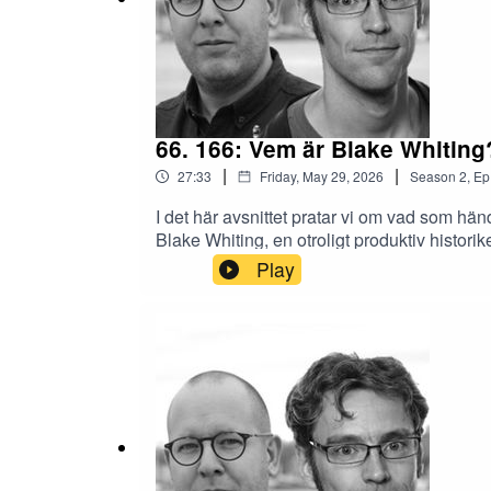
66. 166: Vem är Blake Whiting
|
|
27:33
Friday, May 29, 2026
Season
2
,
Ep
I det här avsnittet pratar vi om vad som hän
Blake Whiting, en otroligt produktiv histor
someone you’ll never meet (The American Sc
Play
From Gutenberg to Diderot (Peter Burke)Soc