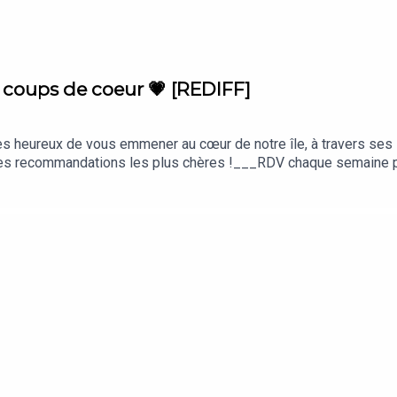
 coups de coeur 💗 [REDIFF]
 heureux de vous emmener au cœur de notre île, à travers ses se
 ses recommandations les plus chères !___RDV chaque semaine p
on :Fabienne Fong Yan @a.fab.journey (Interviews, écriture, mon
illage sonore)Yeun Renambatz @yeun_renambatz (Communication
ration)Loïc Abmont @hvizhe (Mix & composition du jingle)Judith 
Frenchbee - notre partenaire officiel. Avec Frenchbee, on s'envol