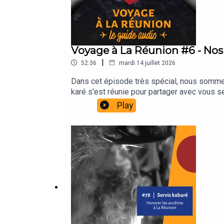
Voyage à La Réunion #6 - Nos
|
52:36
mardi 14 juillet 2026
Dans cet épisode très spécial, nous sommes
karé s'est réunie pour partager avec vous
La Réunion ! 🎙️✨Réalisation & communicati
Play
@mathieuabmont (Interviews, montage, hab
@luciedegut (Direction artistique & illust
jingle)Cette série est rendue possible par 
🌴