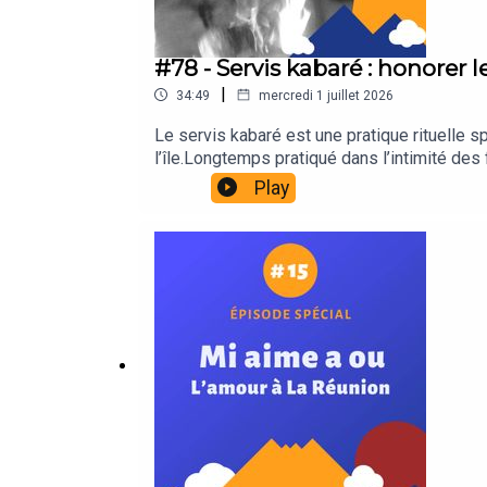
#78 - Servis kabaré : honorer 
|
34:49
mercredi 1 juillet 2026
Le servis kabaré est une pratique rituelle s
l’île.Longtemps pratiqué dans l’intimité des
transmet-il ? Qui le pratique ? A quoi resse
Play
recevons Béatrice Vélin-Cassim, doctorante e
servis kabaré.Un épisode pour mieux comprend
réunionnaise et des débats contemporains a
si Servis Kabaré" https://feeds.acast.com/
son documentaire "Garanti 100% kréol"🎙️ 