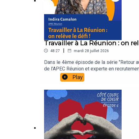
🌐
www.imprimepopulaire.fr
— le site de l’asso
▶️
www.youtube.com/LesAmisdelImprimePopulai
Pour soutenir Bat' karé, vous pouvez faire un don 
Travailler à La Réunion : on re
|
48:27
mardi 28 juillet 2026
Dans le 4ème épisode de la série "Retour au
de l’APEC Réunion et experte en recrutement
retour et les défis qu'ils rencontrent,les
Play
d'emploi sur l'île !🏝️ N'oubliez pas de pa
vous dès la semaine prochaine pour de nouve
https://www.helloasso.com/associations/b