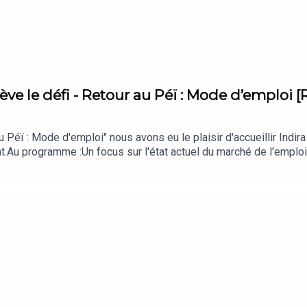
re
— leur chaine youtube
:
https://www.helloasso.com/associations/bat-kare/formulaires
lève le défi - Retour au Péï : Mode d’emploi 
 Péï : Mode d'emploi" nous avons eu le plaisir d'accueillir Indir
.Au programme :Un focus sur l'état actuel du marché de l'emploi
 compétences recherchées par les employeurs locaux.Ne manquez 
rtager cet épisode avec un ou une Réunionnais.e qui rêve de retr
aux conseils concrets sur le retour 📅Pour soutenir Bat' karé, v
at-kare/formulaires/1