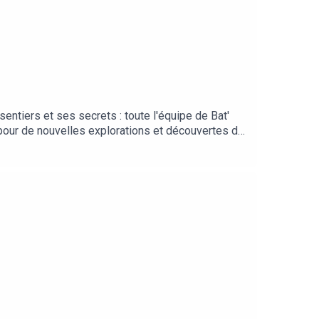
ntiers et ses secrets : toute l'équipe de Bat'
our de nouvelles explorations et découvertes de
tage, création de contenus)Mathieu Abmont
 & création de contenus)Lucie Dégut
Andrianombana @judithdrawings (Composition du
e vers La Réunion pour des vacances de rêve ! ✈️