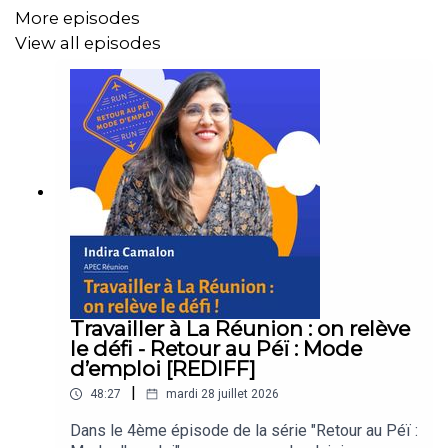
veut dire de danser ce qu'on vit.
More episodes
View all episodes
🎙️ Host : Lucie Dégut
https://www.instagram.com/luciedegut
🎞️ Montage : Loïc Abmont
https://www.instagram.com/hvizhe
--
Travailler à La Réunion : on relève
Notre invité
le défi - Retour au Péï : Mode
d’emploi [REDIFF]
|
48:27
mardi 28 juillet 2026
Didier Boutiana :
Dans le 4ème épisode de la série "Retour au Péï :
https://www.instagram.com/soulcity.didierboutiana/?