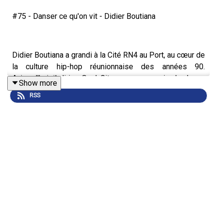
#75 - Danser ce qu'on vit - Didier Boutiana
Didier Boutiana a grandi à la Cité RN4 au Port, au cœur de
la culture hip-hop réunionnaise des années 90.
Aujourd'hui, il dirige Soul City, une compagnie de danse
Show more
qui mêle breaking, danse contemporaine et exploration
RSS
de l'identité créole.
Dans cet épisode, on revient sur son parcours : comment
un crew devient compagnie, et comment La Réunion, son
histoire, ses cérémonies, son insularité, nourrit chaque
création. On parle aussi de WAGON, son projet éducatif
qui touche deux à trois cents jeunes chaque année, et de
KANYAR, son spectacle solo sur la marginalité et
l'affranchissement.
Un épisode sur la danse, la transmission, et ce que ça