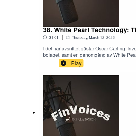
38. White Pearl Technology: Ti
|
31:01
Thursday, March 12, 2026
I det här avsnittet gästar Oscar Carling, In
bolaget, samt en genomgång av White Pearl
samtidigt som Europa är en viktig tillväxtm
Play
kapitalallokeringsstrategi och vilka KPI:er i
Pearl, vad som ingår i affären och varför b
praktiken och vilka milstolpar marknaden 
avsnittet är Aya Salar, Partner på Impala N
uppdrag av bolaget.