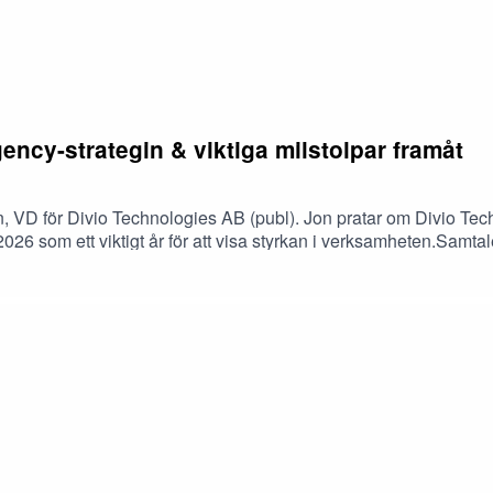
ency-strategin & viktiga milstolpar framåt
vin, VD för Divio Technologies AB (publ). Jon pratar om Divio T
 2026 som ett viktigt år för att visa styrkan i verksamheten.Sa
ar, arbetet mot ett positivt kassaflöde och hur det nya kapitale
t och diskuterar vilka milstolpar Divio Technologies vill uppnå
 Aya Salar, Partner på Impala Nordic. Notera att det uppstod tek
et som sägs i podden är en köp- eller säljrekommendation. Avsnit
ic äger aktier i bolaget.