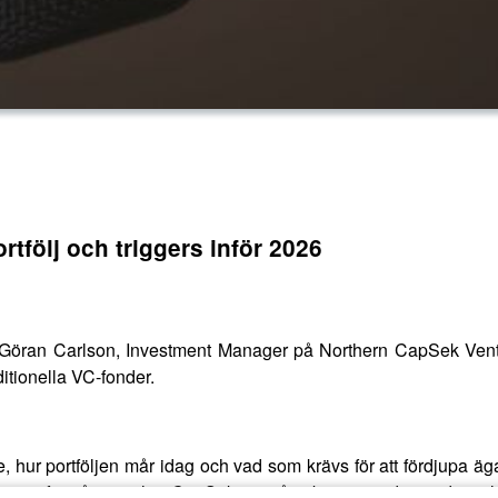
rtfölj och triggers inför 2026
ch Göran Carlson, Investment Manager på Northern CapSek Ven
ditionella VC-fonder.
ge, hur portföljen mår idag och vad som krävs för att fördjupa ä
kering framåt samt hur CapSek ser på substansvärde, värdesynli