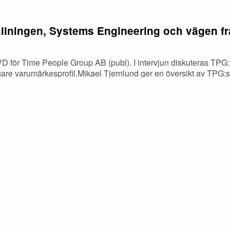
llningen, Systems Engineering och vägen f
d, VD för Time People Group AB (publ). I intervjun diskuteras T
igare varumärkesprofil.Mikael Tjernlund ger en översikt av TPG:
marknaden och sin kundbas. Samtalet fördjupar sig i vad omställn
 mer skalbar kostnadsstruktur. Vidare diskuteras den strategi
ektorer samt syftet med den pågående företrädesemissionen. Fin
på Impala Nordic. Disclaimer** Inget som sägs i podden är en köp