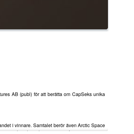
tures AB (publ) för att berätta om CapSeks unika
gandet i vinnare. Samtalet berör även Arctic Space
ggörande och möjliga triggers inför 2026.