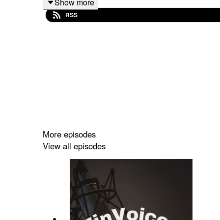
Show more
RSS
FinVoices drivs av Impala Nordic. Programledare i
Disclaimer** Inget som sägs i podden är en köp-
Nordic äger aktier i Bolaget.
More episodes
View all episodes