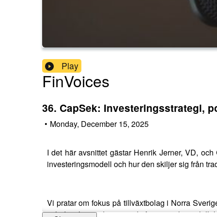
Play
FinVoices
36. CapSek: Investeringsstrategi, po
•
Monday, December 15, 2025
I det här avsnittet gästar Henrik Jerner, VD, o
investeringsmodell och hur den skiljer sig från tra
Vi pratar om fokus på tillväxtbolag i Norra Sveri
och det planerade omvända förvärvet, kapitalallo