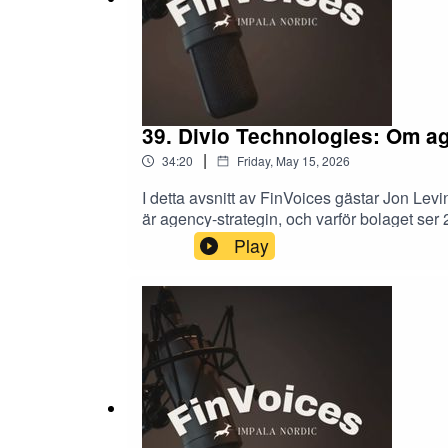
39. Divio Technologies: Om ag
|
34:20
Friday, May 15, 2026
I detta avsnitt av FinVoices gästar Jon Le
är agency-strategin, och varför bolaget ser
betalande kunder, bolagets konkurrensfördel
Play
tillväxten. Avslutningsvis blickar vi framå
Impala Nordic. Programledare i avsnittet är
påverkar ljudkvaliteten. **Disclaimer** Ing
Nordic och/eller personer bakom Impala Nord