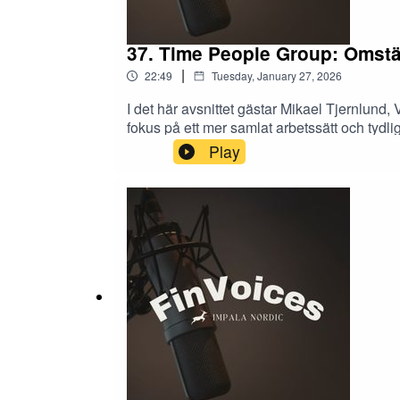
37. Time People Group: Omstä
|
22:49
Tuesday, January 27, 2026
I det här avsnittet gästar Mikael Tjernlun
fokus på ett mer samlat arbetssätt och tydl
hur koncernen ser på sin position i konsult
Play
med att sammansvetsa bolagen och skapa en
gränslandet mot IT, breddningen mot nya s
avsnittet är Charlie Dahlström, Analytiker 
på uppdrag av bolaget.