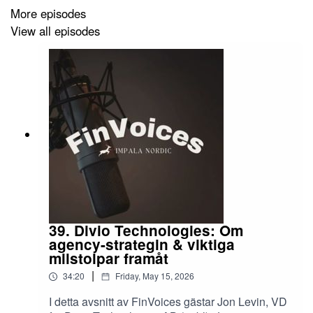
More episodes
Disclaimer** Inget som sägs i podden är en köp- eller
View all episodes
säljrekommendation. Avsnittet har gjorts på uppdrag av
bolaget. Impala Nordic och personer bakom Impala
Nordic äger aktier i Bolaget. Personer bakom Impala
Nordic har engagemang i Transfer Group AB i form av
styrelsearbete.
39. Divio Technologies: Om
agency-strategin & viktiga
milstolpar framåt
|
34:20
Friday, May 15, 2026
I detta avsnitt av FinVoices gästar Jon Levin, VD