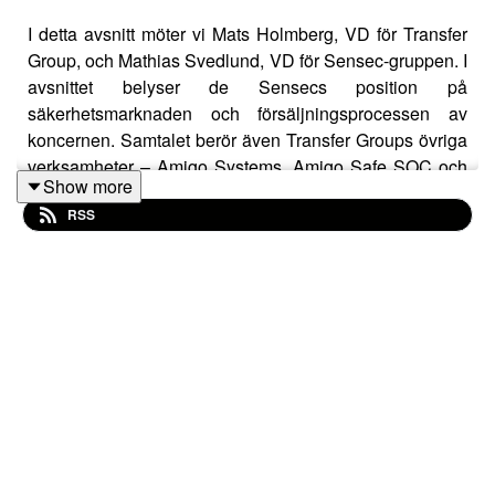
I detta avsnitt möter vi Mats Holmberg, VD för Transfer
Group, och Mathias Svedlund, VD för Sensec-gruppen. I
avsnittet belyser de Sensecs position på
säkerhetsmarknaden och försäljningsprocessen av
koncernen. Samtalet berör även Transfer Groups övriga
verksamheter – Amigo Systems, Amigo Safe SOC och
Show more
Altum Security, samt vilka möjligheter och utmaningar
RSS
som väntar framåt.
Ett avsnitt för dig som följer Transfer Group – eller helt
enkelt är nyfiken på bolaget och säkerhetsbranschen.
FinVoices drivs av Impala Nordic. Programledare i
avsnittet är Vilhelm Ruhr, Analytiker på Impala Nordic.