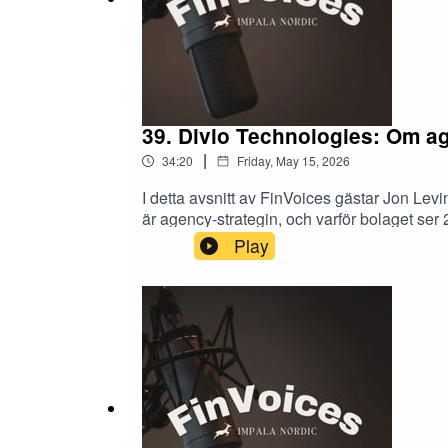
39. Divio Technologies: Om ag
|
34:20
Friday, May 15, 2026
I detta avsnitt av FinVoices gästar Jon Le
är agency-strategin, och varför bolaget ser
betalande kunder, bolagets konkurrensfördel
Play
tillväxten. Avslutningsvis blickar vi framå
Impala Nordic. Programledare i avsnittet är
påverkar ljudkvaliteten. **Disclaimer** Ing
Nordic och/eller personer bakom Impala Nord