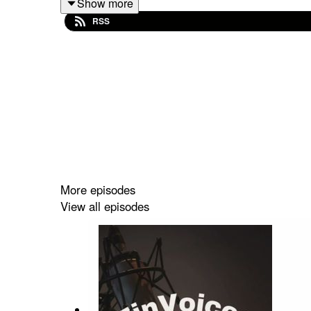
Show more
RSS
Avsnittet inkluderar också en rad frågor från aktie
aktien.
FinVoices drivs av Impala Nordic. Programledare i
Disclaimer** Inget som sägs i podden är en köp-
More episodes
Nordic äger aktier i Bolaget. Personer bakom Imp
View all episodes