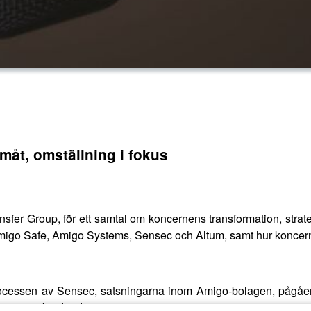
måt, omställning i fokus
nsfer Group, för ett samtal om koncernens transformation, strat
igo Safe, Amigo Systems, Sensec och Altum, samt hur koncernen 
processen av Sensec, satsningarna inom Amigo-bolagen, pågåen
cernens erbjudanden.