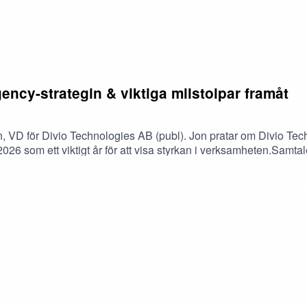
ency-strategin & viktiga milstolpar framåt
vin, VD för Divio Technologies AB (publ). Jon pratar om Divio T
 2026 som ett viktigt år för att visa styrkan i verksamheten.Sa
ar, arbetet mot ett positivt kassaflöde och hur det nya kapitale
t och diskuterar vilka milstolpar Divio Technologies vill uppnå
 Aya Salar, Partner på Impala Nordic. Notera att det uppstod tek
et som sägs i podden är en köp- eller säljrekommendation. Avsnit
ic äger aktier i bolaget.