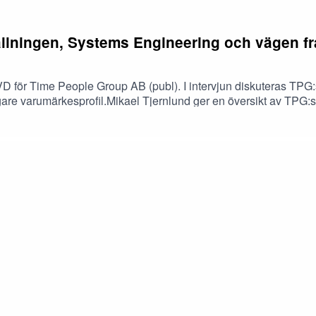
llningen, Systems Engineering och vägen f
d, VD för Time People Group AB (publ). I intervjun diskuteras T
igare varumärkesprofil.Mikael Tjernlund ger en översikt av TPG:
marknaden och sin kundbas. Samtalet fördjupar sig i vad omställn
 mer skalbar kostnadsstruktur. Vidare diskuteras den strategi
ektorer samt syftet med den pågående företrädesemissionen. Fin
på Impala Nordic. Disclaimer** Inget som sägs i podden är en köp