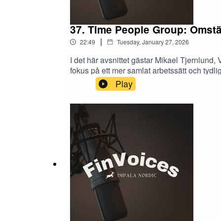
37. Time People Group: Omstä
|
22:49
Tuesday, January 27, 2026
I det här avsnittet gästar Mikael Tjernlun
fokus på ett mer samlat arbetssätt och tydl
hur koncernen ser på sin position i konsult
Play
med att sammansvetsa bolagen och skapa en
gränslandet mot IT, breddningen mot nya s
avsnittet är Charlie Dahlström, Analytiker 
på uppdrag av bolaget.