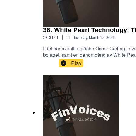
38. White Pearl Technology: Ti
|
31:01
Thursday, March 12, 2026
I det här avsnittet gästar Oscar Carling, In
bolaget, samt en genomgång av White Pearl
samtidigt som Europa är en viktig tillväxtm
Play
kapitalallokeringsstrategi och vilka KPI:er i
Pearl, vad som ingår i affären och varför b
praktiken och vilka milstolpar marknaden 
avsnittet är Aya Salar, Partner på Impala N
uppdrag av bolaget.