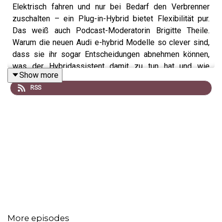
Elektrisch fahren und nur bei Bedarf den Verbrenner
zuschalten – ein Plug-in-Hybrid bietet Flexibilität pur.
Das weiß auch Podcast-Moderatorin Brigitte Theile.
Warum die neuen Audi e-hybrid Modelle so clever sind,
dass sie ihr sogar Entscheidungen abnehmen können,
was der Hybridassistent damit zu tun hat und wie
Show more
komfortabel die elektrische Reichweite der neuen
RSS
Modelle ist, verrät ihr in dieser Folge Audi Experte
Alechsej Uchlin. Jetzt reinhören!
Der direkte Draht zum Podcast-Team: per WhatsApp
(Text- oder Sprachnachricht) an (0151) 70 60 00 94 oder
per E-Mail an
podcast@audi.de
Audi Q5 Sportback e-hybrid: Kraftstoffverbrauch
(gewichtet kombiniert): 3,3–2,5 l/100 km;
More episodes