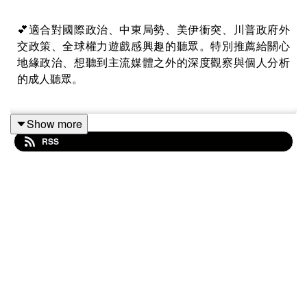
💕適合對國際政治、中東局勢、美伊衝突、川普政府外
交政策、全球權力遊戲感興趣的聽眾。特別推薦給關心
地緣政治、想聽到主流媒體之外的深度觀察與個人分析
的成人聽眾。
Show more
✍️本集節目帶來美國國務卿盧比奧在國會預算案最新備
RSS
詢內容的詳細解析，深入剖析美伊停火談判的四大紅
線、霍爾木茲海峽封鎖真相，以及美國對伊朗、委內瑞
拉、古巴的不同策略背景與目前近況。Jacqueline 結合
自身觀察，分享川普與納坦雅胡的權力運作手法，並討
論民主制度與極權國家的根本差異。兼具第一手資訊與
宏觀洞見，值得國際局勢愛好者收聽。
🔤英文