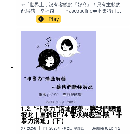
志、意識與靈魂的研究觀點，並比較「配得
✨「世界上，沒有客觀的『好命』！只有主觀的
感」、「價值感」、「應得感」與「該得感」四
配得感、幸福感。」 ~ Jacqueline❤️本集特別適
種人生狀態，幫助我們重新理解：真正決定幸福
合：常覺得自己「不夠好」、「不值得被愛」的
Play
的，並不是外在發生了什麼，而是我們是否有能
人明明擁有很多，卻始終無法感到滿足與幸福的
力承接生命送來的一切。記得：你一直努力與承
人總是在感情中反覆測試對方、害怕失去的人容
受的一切，都正在默默擴充你承接幸福的容量。
易拖延、自我設限、自我破壞（Self-Sabotage）
🔤 英文Sense of Deservingness 配得
的人對吸引力法則、顯化（Manifestation）、身
感 Sense of Worthiness 價值感 Sense of
心靈、自我成長有興趣，但希望有更深入思辨的
Entitlement 應得感 Homeostasis 體內恆
人正在尋找人生方向、職涯定位或思考「真正想
定、體內穩態 Arousal 喚醒狀態、清醒程
要的是什麼」的人父母、教育工作者，以及想了
度 Movement 動作控制 Perceiving 感
解孩子天賦與內在動力的人想建立真正自信，而
知、知覺 Memory 記
不是靠自我催眠獲得短暫信心的人✍️ 你真的相信
憶 Emotion 情
「只要相信自己值得，就能得到一切」嗎？近年
緒 Pseudoscience 偽科學（作者主張可理
來，「配得感」成了自我成長圈最熱門的關鍵字
解為「未科學」）Free Will 自由意
之一。但，也許我們一直誤會了它。真正的配得
志 Rational Thinking 理性思考 Imposter
感，不是拼命告訴自己「我值得」，也不是靠吸
Syndrome 冒名頂替症候群 Education 教
引力法則去顯化人生，而是一種深刻認識自己的
1.2. “非暴力"溝通解藥～讓我們聽懂
育（引導內在能力） Unlearn 反教育、去除
能力。在這一集節目中， Ｊ分享多年催眠與教練
彼此｜重播EP74 需求與慾望-談「非
舊有學習 📚 台語諺語：「狀元子好生，生意子
工作的觀察，以及自己的生命經驗，重新定義什
暴力溝通」(下）
歹生」👨‍⚕️人物Dr. Michael Egnor （美國小兒神經
麼是真正的「配得感」。我們將一起探討：為什
外科）孟子 中國古代哲人 🌟金句「你一直默默努
|
|
26:58
2026年7月2日 星期四
Season
8
,
Ep.
1.2
麼有人被深愛，卻始終感受不到幸福？為什麼越
力與承受的一切，都在暗暗提升你承接更多幸福