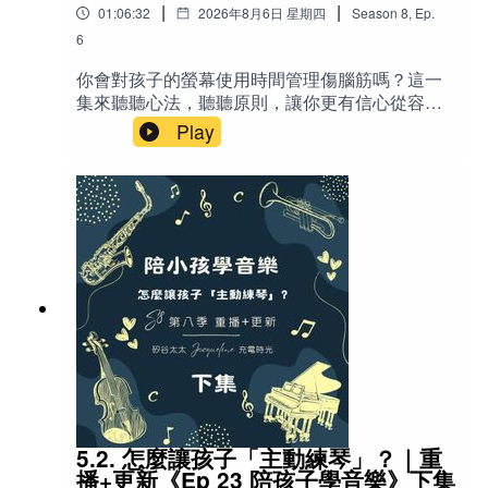
|
|
01:06:32
2026年8月6日 星期四
Season
8
,
Ep.
"The 48 Laws of Power” by Robert Greene《權力的48條
6
法則》作者：？綠蘿蔔？（哈哈）羅伯．葛林
你會對孩子的螢幕使用時間管理傷腦筋嗎？這一
集來聽聽心法，聽聽原則，讓你更有信心從容地
面對螢幕。❤️適合所有正在面對孩子螢幕時間管
Play
🌟金句：
理的家長（尤其是有學齡前到高中生孩子的父
母）、對科技成癮感到焦慮或自責的成人、以及
「最大的權力，就是來自擴大可能的朋友範圍，甚至與
想用更全面、人性化角度看待親子關係與現代科
敵人的暫時合作。」
技的聽眾。特別適合那些容易因「管太多／管太
鬆」而陷入罪惡感、恐懼或親子衝突的父母。📝
「共產國家很糟，一個失能的共產國家更糟」- 盧比奧
節目說明 螢幕時間是現代家長最頭痛的問題之
（形容古巴）
一，但真正的挑戰往往不是孩子用了多久，而是
父母內心累積的罪惡感、羞恥與恐懼。本集從幫
在台灣（或美國），兩（三）黨雖然吵來吵去，但是，
你心態「歸零」出發，帶你重新看待螢幕——它
我們都不會忘記，「有吵的權力，就是一種幸福。」
不是魔鬼，而是像甜點、游泳池、公園或刀子一
樣的工具。主持人Jacqueline分享重點管理原
「人民的福祉，與領袖們的福祉，最終仍舊是綁在一起
則，包括年齡原則、健康原則等實用策略，並穿
的。」
插真實案例（包括K.G.M.控告社群平台案、澳洲
禁令、自家親子經驗），幫助你卸下情緒包袱，
5.2. 怎麼讓孩子「主動練琴」？｜重
找到適合自己家庭的管理方式，讓螢幕管理困擾
播+更新《Ep 23 陪孩子學音樂》下集