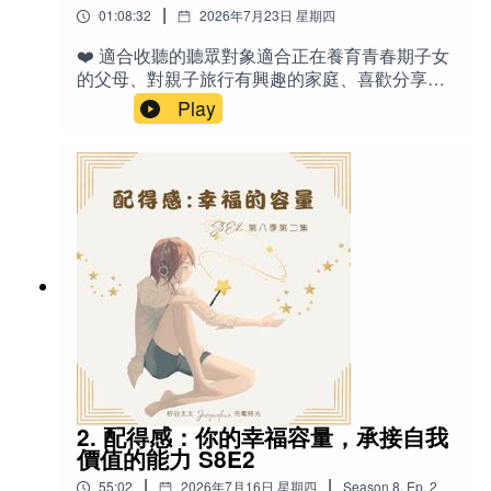
|
01:08:32
2026年7月23日 星期四
我們是否相信寵物溝通，而是我們是否願意重新
學習傾聽。這不是一集要說服任何人的節目，也
❤️ 適合收聽的聽眾對象適合正在養育青春期子女
不是對靈性現象的證明，而是一段關於好奇、陪
的父母、對親子旅行有興趣的家庭、喜歡分享旅
伴、理解與愛的生活故事。🐾 Erica 寵物溝通服
行經歷與生活反思的聽眾，以及關注孩子教育、
Play
務介紹無論是目前陪伴在你身邊的毛孩，或是已
樂團活動、螢幕管理、親子溝通與情緒管理的家
經離世的動物夥伴，都歡迎預約寵物溝通。服務
長。特別推薦給有海外旅行規劃、或正經歷「空
不限物種，所有動物都歡迎。預約前需要準備一
巢前後」心情轉換的聽眾。✍️節目說明這一集分
張寵物的照片（建議提供，但不是必要）。如果
享一家四口前往阿拉斯加兩個星期的火車與遊輪
沒有照片，也可以提供：寵物名字物種年齡（若
之旅，包含行程細節、親子互動、夫妻小衝突與
知道的話）溝通可透過 Zoom 或 電話 進行。溝通
和解過程。也聊聊女兒們參與 青年交響樂團 到歐
流程首先，我們會先聊聊你希望與寵物探索或了
洲巡演的經驗 🎻 從旅行前的各種擔憂，到旅途中
解的內容。接著，我會開始連結寵物，分享我所
的感動與成長，J 也反思如何從「擔憂武士」練習
接收到的整體訊息，例如：牠的個性與氣質牠如
成為更淡定的父母。充滿真實情感與實用旅行建
何看待主人、家人及其他動物牠喜歡與不喜歡的
議，值得即將規劃家庭旅行的你收聽。🔤英文-
事物牠目前的感受與狀態之後，我們會針對你最
Grizzly Bear：灰熊 / 棕熊 - Pina Colada：皮納可
關心的問題深入交流，例如：牠最近想表達什
樂達（熱帶風情椰奶鳳梨汁飲料） - Senior
麼？是否有什麼需求或願望？對目前的生活有什
year：高中最後一年（申請大學階段） -
麼感受？有沒有希望主人知道的事情？是否還有
Worrier：擔憂者、愛擔心的人 - Glacier：冰川 -
2. 配得感：你的幸福容量，承接自我
其他想分享的訊息？每一次的寵物溝通都是獨一
GoldStar：金星頭等艙 - Wilderness Express：荒
價值的能力 S8E2
無二的旅程。無論你希望解答疑問、傳達心意，
野特快（獨立玻璃圓頂觀光車廂） - Adventure
或只是想更深入了解你的動物夥伴，我都會以開
|
|
55:02
2026年7月16日 星期四
Season
8
,
Ep.
2