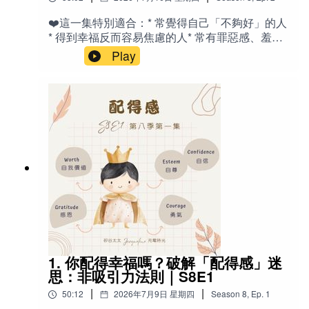
Class：經濟艙 - Dall Sheep：白色大角羊 -
放、尊重與溫柔的態度，協助你們建立更深層的
Moose：麋鹿 - Bald Eagle：白頭海雕（美國國
❤️這一集特別適合：* 常覺得自己「不夠好」的人
連結。Erica美國電話：925-872-
鳥） - Caribou：北美野馴鹿 - Reindeer：馴鹿
* 得到幸福反而容易焦慮的人* 常有罪惡感、羞愧
5215Email: Ery135@gmail.com
（聖誕老人拉車的那種） - Dry Cabin：無自來水
感的人* 容易羨慕別人、比較自己的人* 努力很
Play
的木屋 - Anti-Nausea motion sickness patches：
多，卻始終覺得人生沒有突破的人* 正在人生低
暈船貼（暈動症貼片） - Overeating：暴飲暴食、
潮、失業、失戀或遭遇挫折的人* 想深入了解心理
吃太多 - Sit down meals：坐下來點菜的正餐 -
學、神經科學與靈性觀點的人* 希望提升幸福感與
Excursions：岸上遊覽行程 🎙️相關老節目：
內在穩定的人* 對「配得感」、「價值感」、「應
《S3E5 我是『擔憂』武士Worrier - 就是愛擔
得感」有興趣的聽眾✍️節目介紹：你的想要～和
心？》《轉播｜為啥學音樂？矽谷家長觀點 ｜愛
「靈魂」的想要，不一樣？為什麼有些人得到幸
麗絲老師訪問Jacqueline》《S7E15 帶『皮蛇』
福，卻無法安心享受？為何有人成功後，反而開
去旅行：一場被迫慢下來的身體提醒》
始懷疑自己只是運氣好；有人躲過災難，卻一直
活在罪惡感裡；有人努力多年仍相信自己不值得
被愛、不值得成功？這些問題，都可能與一種很
少被討論，卻深深影響人生品質的心理狀態有關
～配得感（Sense of Deservingness）。本集節
目延續上一集內容，進一步探討配得感背後更深
層的心理機制，以及它如何影響我們對幸福、成
1. 你配得幸福嗎？破解「配得感」迷
功、失敗、人際關係與人生挑戰的感受。節目中
思：非吸引力法則｜S8E1
除了引用孟子《天將降大任於斯人也》的智慧，
|
|
50:12
2026年7月9日 星期四
Season
8
,
Ep.
1
也分享神經外科醫師 Dr. Michael Egnor 對自由意