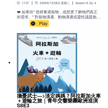
《Ep 25 陪小孩（自己）無痛建立Routine》
|
|
17:07
2026年7月28日 星期二
Season
8
,
Ep.
4
鑽石） - clients：客戶 - shopping：購物 -
《S1E23 美國中學生活-和包子、饅頭姊姊閒聊》
shopaholic ：購物狂 - Cargo pants：工裝褲（有
《Ep 13 小孩生病了怎麼辦？（催眠專題一）》
❤️ 如果你* 曾經養過寵物，或想更了解牠們真正
多口袋的工作褲） - mall：購物中心 - copy cat：
的需求。* 對寵物溝通、動物溝通或靈性議題抱持
抄襲者、模仿者 🌟重點與金句- 人生需要和諧與
好奇，但仍保持理性思考。* 相信動物擁有情感與
Play
不和諧的張力，才能成為「有意思」的故事。 -
意識，希望建立更深層的人寵關係。* 喜歡聽真實
接納不想要的、適度拒絕很想要的，能讓配得感
故事，而不是刻意神化的超自然經驗。* 希望從生
油然而生。 - 品味是客觀標準（社會文化環境）
活中的小故事，得到關於陪伴、同理與愛的啟
與主觀感覺的綜合。 - 外表與生活環境讓自己舒
發。即使你對寵物溝通完全不相信，這一集也許
服時，會自然呈現鬆弛感，吸引適合的人事物。 -
仍能讓你對「溝通」這件事，產生一些新的觀點
「真正的謙虛，是擁有對自己的優缺點、長短
✍️節目說明你想知道你的寵物在想些什麼嗎？你
處，100%正確的訊息。」 - 「有時候，東施效
相信，有些人真的可以接收到你的寵物想說什麼
顰，真正的西施，是不會在意的。（如果在意，
嗎？這一集，我分享自己一次接受「寵物溝通」
可見我們大概還不是西施。還有進步空間）」 -
的真實經驗。原本只是抱著半信半疑的態度，想
「世界上沒有什麼物質的東西，能增加、或減少
請一位正在學習動物溝通的朋友，幫我了解魚缸
我的價值。」 🎙️相關老節目：S8E2 配得感：你的
裡的孔雀魚是否吃得足夠，以及家裡的小狗荔汁
幸福容量，承接自我價值的能力S8E1 你配得幸福
是否有什麼說不出口的願望。沒想到，魚兒「想
嗎？破解「配得感」迷思：非吸引力法則S7E18
要更多光線」的一句訊息，竟促使我重新打造一
談「鬆弛感」：天塌下來都撐得住？S7E2 「覺
個更舒適的水族環境；而荔汁最懷念的，不是更
擔憂武士—>淡定媽媽？阿拉斯加火車
醒」是什麼？S7E3 覺醒了沒？「覺醒症狀」有哪
多零食，而是曾經在大片草地上自由奔跑的快樂
＋遊輪之旅｜青年交響樂團歐洲巡演
些？
時光。當我們重新帶牠回到草坪，看著牠開心翻
S8E3
滾的模樣，我忽然明白，也許真正重要的，不是