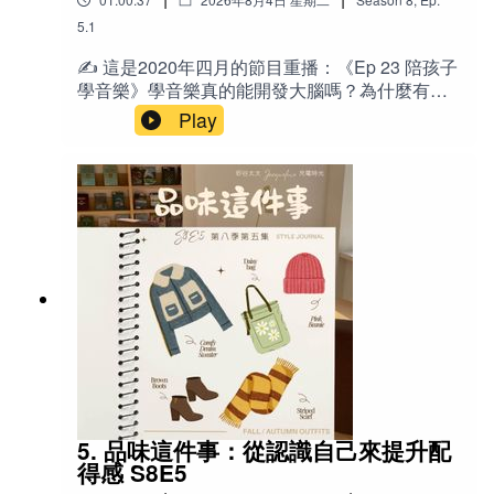
會 GIG：演出／駐唱工作 boundary：界
當成和魔鬼交易的、失敗的父母。」 「你面對的
限 guideline：指引／指導原則 technique：技
Flora Chen 房屋仲介 408-981-0730 (COMPASS 矽谷灣
5.1
不是一個會毀掉你孩子的危險，而是能載著你孩
巧 structural：有結構的、系統化的 portable：方
區）
子跨越文明之河的一艘高科技艦艇。」 「過度反
✍️ 這是2020年四月的節目重播：《Ep 23 陪孩子
便攜帶的 repertoire：曲目庫 incentive：誘因／
應會造成惡性循環，溫柔提醒比沒收更有效。
學音樂》學音樂真的能開發大腦嗎？為什麼有些
獎勵 overwhelm：壓垮、不知所措 motivation：
REALTOR® | DRE 01334314
「做個現代人，這（學習管理螢幕使用時間與內
家庭因為學琴而關係緊張？三位都在彈琴的媽媽
Play
動機 ”tune in“ to your kids：靜下心來感受／連結
容）是我們的共業，也是共同的幸福。」 🎙️相關
——Pauline、Jacqueline、LingYing，從自己的
https://www.compass.com/agents/flora-chen/
孩子 follow your intuition：跟隨你的直覺 switch
老節目：本週 重播《陪孩子學音樂》（重播集，
學琴心路歷程談起，分享如何培養孩子對音樂的
off：關掉（大腦）、放空 seating audition 席位考
下集含催眠妹妹考上樂團大提琴首席的過
興趣、決定樂器、找老師、建立練習習慣，以及
試｜試鏡/試聽Sebastian 賽巴斯丁predator 獵食
程） 《S7E16 管太多？不夠嚴？「失敗的父母」
面對孩子說「我不想學了」時該怎麼辦。這集沒
者prey 獵物🌟金句 「音樂在我生命中是很美好
有感！》 《Ep 39 餐桌上的手機》《Ep 27 非常
有標準答案，只有真實經驗與實用技巧，適合所
Joseph Yen 房屋仲介 408-497-2989 (COMPASS 矽谷灣
的，但它不是全部。」 「寧可縮短時間，但盡量
時期Screen Time放輕鬆--我們的思考與討論
有正在陪孩子學音樂、或想重新思考「音樂教
區）
不要間斷。」 「媽媽是你的一面鏡子，如果你不
育」的爸媽收聽。下集節目後半段更新部分，J 分
需要天天照鏡子，就等到需要的時候再來找
享上週「催眠」妹妹，幫妹妹克服緊張，考上樂
Broker Associate | DRE 01136969
我。」 「表演的目的不是表現自己，而是分享音
團首席的過程。❤️ 本重播適合收聽對象：家有學
樂帶給你的快樂。」 「我們只是孩子帶到這個世
齡前到小學階段孩子、正在考慮或已經讓孩子學
https://www.compass.com/agents/joseph-yen/
界上的其中一個資源而已。」 「小孩就算暫時不
音樂／樂器的爸媽 自己曾因學琴受傷、現在想用
學，只要還是喜歡音樂，就已經收到這份禮物
不同方式引導孩子的父母 對「培養興趣 vs. 建立
了。」 📚參考資料 《蜜蜂與月淚》（小說，引發
紀律」感到兩難的家長 想了解美國華人家庭實際
重新學琴的契機） Music Together（全美兒童音
＊捐款支持Jacqueline：
線上捐款
如何安排練琴、選老師、處理撞牆期的聽眾 喜歡
樂課程） Music for Young Children（團體班教材
5. 品味這件事：從認識自己來提升配
聽真實經驗分享、而非純理論教養的家長🔤英文
系統） Violin（YouTube Channel，強調練習重
得感 S8E5
recital：演奏會／發表會 GIG：演出／駐唱工
要性） Little American（影集，壁球教練與孩子