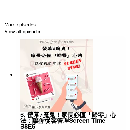
Zero enrichment：零濃縮
enriched uranium：濃縮鈾
More episodes
Stop funding terrorism：停止資助全球恐怖主義
View all episodes
Strait of Hormuz：霍爾木茲海峽
Interim authority：臨時政權
Free and fair：公平公開公正
MAHA movement：Make America Healthy Again 讓美
國再度健康運動
Coalition：聯合勢力 / 聯盟
「GAESA」：古巴軍事企業集團，音譯常見為蓋薩
6. 螢幕≠魔鬼！家長必懂「歸零」心
法：讓你從容管理Screen Time
S8E6
📚 書：