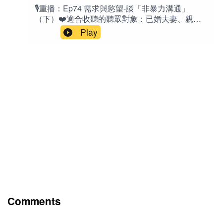
缺乏配得感，越容易自我破壞（Self-
🎙️重播：Ep74 需求與慾望-談「非暴力溝通」
的能力。」（這就是「配得感」的終極內涵！）
Sabotage）？為什麼真正的配得感，不只是自
（下）❤️適合收聽的聽眾對象：已婚夫妻、親子
「當天時地利人合時，屬於你的一切，終將回到
信，更包含勇氣與感恩？為什麼幸福，不是追求
關係中的父母、與原生家庭互動頻繁的人，以及
你的生命經驗中。」「學習配得感，能讓我們與
Play
別人的人生，而是找到真正屬於自己的生命位
任何希望改善人際溝通、減少衝突、追求更和諧
《靈魂的想要》接軌。」「配得感，不只是相信
置？如果你曾經懷疑過自己、害怕失敗、害怕失
關係的聽眾。特別推薦給對「溝通技巧」有基礎
自己值得，而是勇敢接受生命送來與失去的一
去，或總覺得人生少了一塊拼圖，希望這一集，
了解，但想深入理解「背後原理」的人，也適合
切。」「很多你現在承受的困難，不是在阻止
能陪你重新認識自己，也重新相信：真正屬於你
正在學習情緒覺察、渴望關係更親密的成人聽
你，而是在讓你配得你真正想要的未來。」「真
的幸福，其實一直都在。🔤英文Sense of
眾。✍️節目簡介：在這一集中，玲穎與
正的教育，不是塞進知識，而是喚醒原本就在你
worthiness：值得感 / 配得感 Sense of
Jacqueline 深入介紹馬歇爾‧羅森堡博士的「非暴
裡面的天賦。」「如意時，需要配得感；失意
deservingness：應得感 / 配得感 The Pursuit of
力溝通」概念。她們分享非暴力溝通的四步流程
時，需要價值感。」「真正讓人痛苦的，不是事
Happiness / The Pursuit of Happyness：幸福的
（觀察事實、感受、需求、請求），並聚焦「需
件，而是事件發生後，內心對自己的評價。」🎙️相
追求（電影《追求幸福》） Self-Sabotage：自我
求」這個核心元素，幫助聽眾理解為何暴力語言
關老節目《S8E1 你配得幸福嗎？破解「配得感」
破壞 / 自我設限 / 拿石頭砸自己的腳 Baseless, not
（評斷、指責）會讓關係疏離，以及如何透過覺
迷思：非吸引力法則 》《S7E18 談「鬆弛感」：
based in reality：無根據的、不基於現實
察自身與他人的需求，達成雙贏、拉近距離。結
天塌下來都撐得住？ 》《S6E24 .1「自愛」的意
的 Artificially：人工地 / 刻意地 📘 中文「敝帚自
合真實生活例子（如丟襪子、手肘放桌上），提
識地圖？人該怎麼照顧自己？ 》《S3E12 「受害
珍」：把自己家的一把破掃帚當成寶貝來珍惜。
供實用練習，讓溝通不再是吵架，而是共同提升
者心態」之深入剖析 》
比喻東西雖然不好、不值錢，但因為是自己擁有
生活品質的過程。🔤英文Nonviolent
的，仍然非常愛惜和看重。🌟金句：「要得到你
Communication / NVC：非暴力溝通Marshall
想要的東西，最可靠的方法，是讓自己配得上
Rosenberg：馬歇爾‧羅森堡（博士）
Comments
它。」——Charlie Munger 「感恩，讓配得感不
Nonjudgmental：不帶評斷的Need / Needs：需
會變成理所當然。」「勇氣，讓配得感不只是運
求Request：請求Rapport：（人際）連結、信任