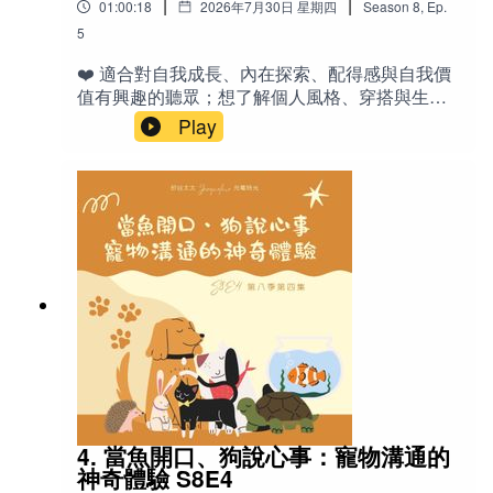
|
|
01:00:18
2026年7月30日 星期四
Season
8
,
Ep.
作 boundary：界限 guideline：指引／指導原
的故事） 🎙️相關老節目：《Ep 23 陪孩子學音樂》
＊成為節目會員
則 technique：技巧 structural：有結構的、系統
5
《Ep 25 陪小孩（自己）無痛建立Routine》
化的 portable：方便攜帶的 repertoire：曲目
《S1E23 美國中學生活-和包子、饅頭姊姊閒聊》
喜歡我們的節目嗎？歡迎點選「訂閱」，不錯過每週新
❤️ 適合對自我成長、內在探索、配得感與自我價
庫 incentive：誘因／獎勵 overwhelm：壓垮、
《Ep 13 小孩生病了怎麼辦？（催眠專題一）》
值有興趣的聽眾；想了解個人風格、穿搭與生活
上線的節目。也歡迎透過這個連結【
成為會員
】，支持
不知所措 motivation：動機 ”tune in“ to your
《S4E5 完美主義人格 （一）》
品味如何反映內在狀態的人；正在摸索自己喜
Play
節目的基本營運，同時享有多項專屬福利：不限次數收
kids：靜下心來感受／連結孩子 follow your
好、面對別人模仿或批評時容易動搖的人；以及
intuition：跟隨你的直覺 switch off：關掉（大
聽已歸檔的舊節目、解鎖會員限定內容，以及每季寄送
家長、心理諮商相關從業者或想透過日常小事提
腦）、放空 🌟金句 「音樂在我生命中是很美好
至您信箱的精美電子書。
升自我覺察的現代人。特別適合曾聽過「配得
的，但它不是全部。」 「寧可縮短時間，但盡量
感」相關集數、想繼續深化自我認識的聽眾。✍️
不要間斷。」 「媽媽是你的一面鏡子，如果你不
品味不是「有」或「沒有」的固定特質，而是可
需要天天照鏡子，就等到需要的時候再來找
以慢慢認識、提升與改變的過程。這一集從配得
(Music by Yevhen Onoychenko, Kevin MacLeod, Denis
我。」 「表演的目的不是表現自己，而是分享音
感出發，分享如何透過觀察自己真正喜歡什麼、
樂帶給你的快樂。」 「我們只是孩子帶到這個世
Pavlov, Anastasia Kir ）
適合什麼，來提升內在的「我值得」感受。
界上的其中一個資源而已。」 「小孩就算暫時不
Jacqueline用自身與家人、客戶的真實故事，說
學，只要還是喜歡音樂，就已經收到這份禮物
明認識個人品味如何帶來「鬆弛感」、自然滿
了。」 📚參考資料 《蜜蜂與月淚》（小說，引發
足，以及面對別人「愛學」時的心態轉換。最後
重新學琴的契機） Music Together（全美兒童音
也收錄女兒們的實用建議，幫助你從生活中開始
樂課程） Music for Young Children（團體班教材
探索屬於自己的風格。🔤英文- style：風格 -
系統） Violin（YouTube Channel，強調練習重
outfits：穿搭／服裝搭配 - vibe：氛圍／感覺 -
要性） Little American（影集，壁球教練與孩子
4. 當魚開口、狗說心事：寵物溝通的
humility ：謙虛- Pinterest：Pinterest（圖片收藏
的故事） 🎙️相關老節目：《Ep 23 陪孩子學音樂》
神奇體驗 S8E4
與靈感平台） - lab grown：實驗室培育的（人造