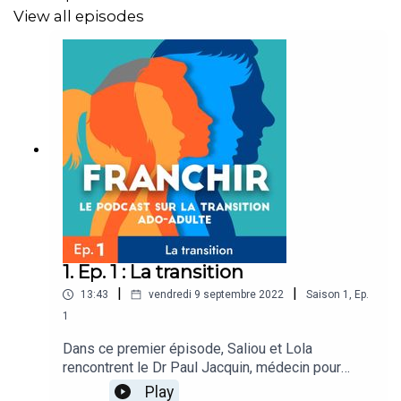
View all episodes
1. Ep. 1 : La transition
|
|
13:43
vendredi 9 septembre 2022
Saison
1
,
Ep.
1
Dans ce premier épisode, Saliou et Lola
rencontrent le Dr Paul Jacquin, médecin pour
adolescents et responsable médical d’Ad’venir le
Play