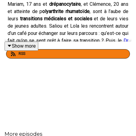
Mariam, 17 ans et
drépanocytaire
, et Clémence, 20 ans
et atteinte de p
olyarthrite rhumatoïde
, sont à l’aube de
leurs
transitions médicales et sociales
et de leurs vies
de jeunes adultes. Saliou et Lola les rencontrent autour
d’un café pour échanger sur leurs parcours : qu’est-ce qui
fait qu’on se sent prêt à faire sa transition ? Puis, le
Dr
Show more
Paul Jacquin
le
Dr Paul Jacquin
, médecin pour
RSS
adolescents et
responsable médical d’Ad’venir
, apporte
son regard de médecin d’adolescents sur cette étape
initiatique que représente la transition dans la vie de ces
jeunes patients.
“Franchir” est un podcast de la filière de santé maladies
rares
NeuroSphinx
et de la plateforme de Transition
AdVenir
. Une production Double Monde.
More episodes