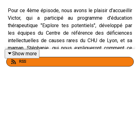
Pour ce 4ème épisode, nous avons le plaisir d’accueillir
Victor, qui a participé au programme d'éducation
thérapeutique "Explore tes potentiels", développé par
les équipes du Centre de référence des déficiences
intellectuelles de causes rares du CHU de Lyon, et sa
maman, Stéphanie, qui nous expliqueront comment ce
Show more
programme a facilité le rapport aux autres de Victor.
RSS
Résumé :
1️⃣Quelques mots de présentation et échanges sur le
parcours de vie de Victor
[0’51 – 1’52]
2️⃣ Comment avez-vous découvert le programme