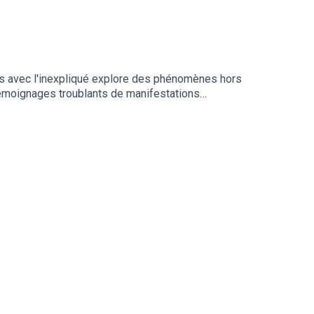
us avec l'inexpliqué explore des phénomènes hors
témoignages troublants de manifestations
é de mystères inexpliqués, cette incursion dans
frontières du réel et du rationnel pour une