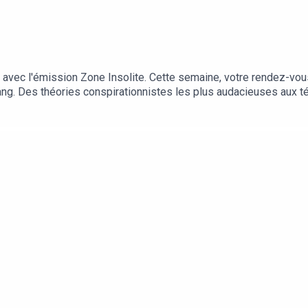
 avec l'émission Zone Insolite. Cette semaine, votre rendez-vo
ang. Des théories conspirationnistes les plus audacieuses aux 
question vos certitudes. Que vous soyez sceptique ou passionn
Ouvrez grand vos oreilles et laissez-vous transporter au-delà des 