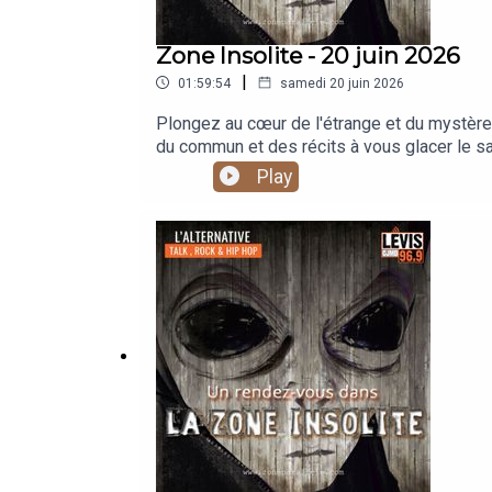
Zone Insolite - 20 juin 2026
|
01:59:54
samedi 20 juin 2026
Plongez au cœur de l'étrange et du mystère
du commun et des récits à vous glacer le s
paranormales, préparez-vous à remettre en 
Play
l'inconnu ne vous laissera pas indifférent. 
expérience radiophonique captivante.