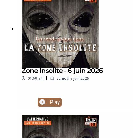
témoignages troublants de manifestations
paranormales, préparez-vous à remettre en
question vos certitudes. Que vous soyez
sceptique ou passionné de mystères
inexpliqués, cette incursion dans l'inconnu ne
vous laissera pas indifférent. Ouvrez grand vos
oreilles et laissez-vous transporter au-delà des
frontières du réel et du rationnel pour une
expérience radiophonique captivante.
Zone Insolite - 6 juin 2026
|
01:59:54
samedi 6 juin 2026
Play