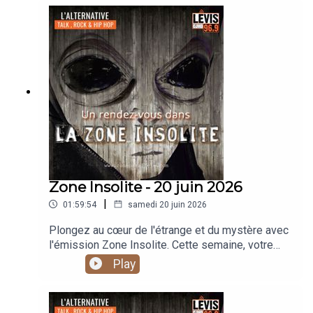
Zone Insolite - 20 juin 2026
|
01:59:54
samedi 20 juin 2026
Plongez au cœur de l'étrange et du mystère avec
l'émission Zone Insolite. Cette semaine, votre
rendez-vous avec l'inexpliqué explore des
Play
phénomènes hors du commun et des récits à
vous glacer le sang. Des théories
conspirationnistes les plus audacieuses aux