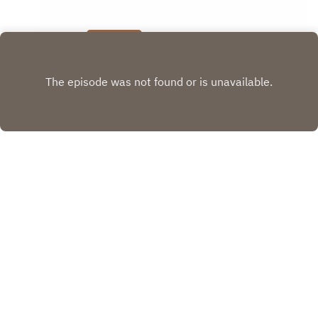
Play
Copyright
CJMD 96,9 FM LÉVIS
Hébergé avec ❤️ par
Acast