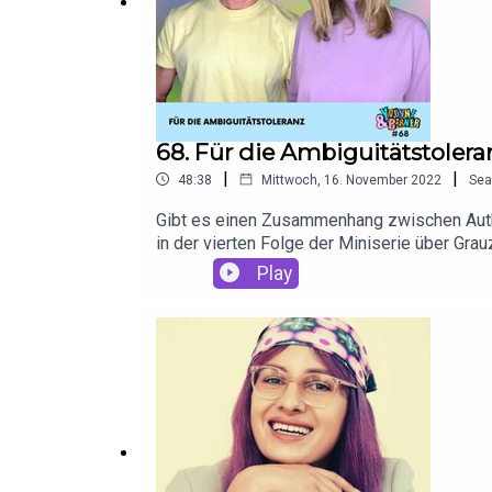
erfordert flexible Zahlungsmöglichkeiten. PayPal 
68. Für die Ambiguitätstolera
|
|
48:38
Mittwoch, 16. November 2022
Sea
Gibt es einen Zusammenhang zwischen Authen
in der vierten Folge der Miniserie über Gr
sich genauso wie Felicia sehr für Ambiguität
Play
dieser Folge Gedicht Schneehttps://www.deu
dieser Folge. PayPal ist nicht nur super unk
nach 30 Tagen oder mit der PayPal Ratenzahl
vielseitiges Leben erfordert flexible Zahl