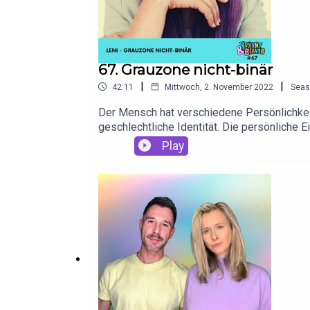
67. Grauzone nicht-binär
|
|
42:11
Mittwoch, 2. November 2022
Seas
Der Mensch hat verschiedene Persönlichkeit
geschlechtliche Identität. Die persönlich
binären Muster nicht zugehörig fühlt. Leni B
Play
Vorteile, des "dazwischen seins"?Jochen un
Bundesverband Trans♥️ Danke an PayPal, den 
Lösung! Nutzer:innen bezahlen, wie sie woll
Kreditwürdigkeitsprüfung. Einfach, schnell 