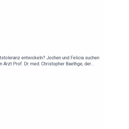
tstoleranz entwickeln? Jochen und Felicia suchen
 Arzt Prof. Dr. med. Christopher Baethge, der
n Hintergrund einbringt.👇Links und Artikel aus
ricke-100.html♥️ Danke an PayPal, den Sponsor
! Nutzer:innen bezahlen, wie sie wollen: Sofort,
eitsprüfung. Einfach, schnell und sicher. Den ein