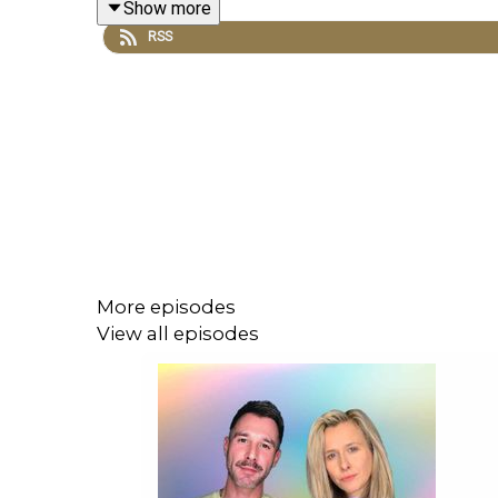
Show more
Mehr über die Acast Audio Pride Parade
RSS
https://www.acast.com/blog/opinion/what-pride-
Mailt uns und verbindet euch mit uns:
https://www.instagram.com/yvonneundberner/?hl
yvonnrundberner@achtung.de
More episodes
View all episodes