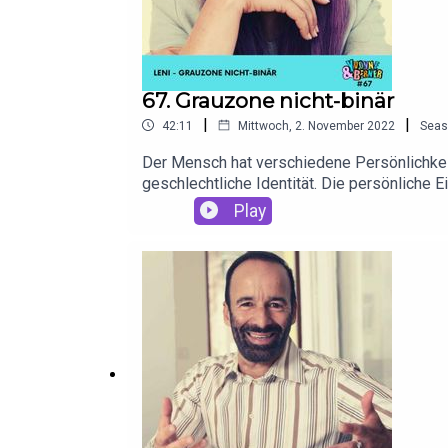
67. Grauzone nicht-binär
|
|
42:11
Mittwoch, 2. November 2022
Seas
Der Mensch hat verschiedene Persönlichkeit
geschlechtliche Identität. Die persönlich
binären Muster nicht zugehörig fühlt. Leni B
Play
Vorteile, des "dazwischen seins"?Jochen un
Bundesverband Trans♥️ Danke an PayPal, den 
Lösung! Nutzer:innen bezahlen, wie sie woll
Kreditwürdigkeitsprüfung. Einfach, schnell 