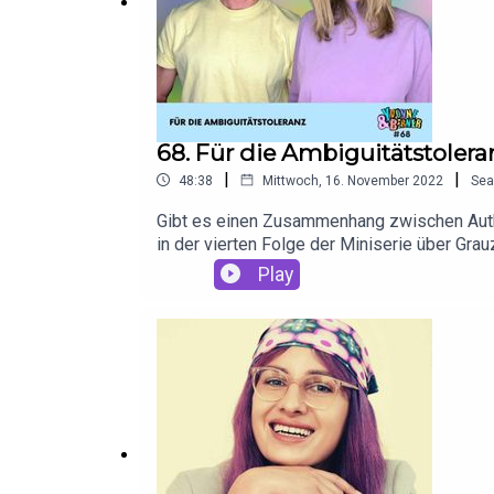
68. Für die Ambiguitätstolera
|
|
48:38
Mittwoch, 16. November 2022
Sea
Gibt es einen Zusammenhang zwischen Authen
in der vierten Folge der Miniserie über Gr
sich genauso wie Felicia sehr für Ambiguität
Play
dieser Folge Gedicht Schneehttps://www.deu
dieser Folge. PayPal ist nicht nur super unk
nach 30 Tagen oder mit der PayPal Ratenzahl
vielseitiges Leben erfordert flexible Zahl