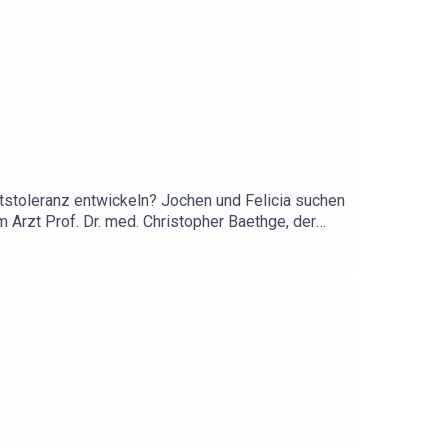
tstoleranz entwickeln? Jochen und Felicia suchen
 Arzt Prof. Dr. med. Christopher Baethge, der
n Hintergrund einbringt.👇Links und Artikel aus
ricke-100.html♥️ Danke an PayPal, den Sponsor
! Nutzer:innen bezahlen, wie sie wollen: Sofort,
eitsprüfung. Einfach, schnell und sicher. Den ein