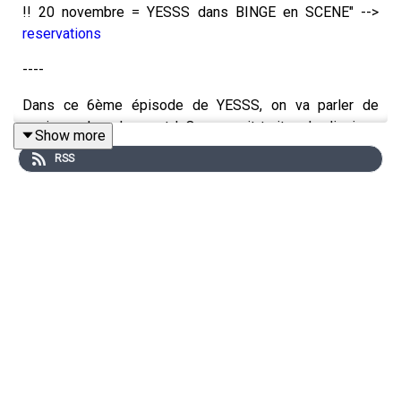
!! 20 novembre = YESSS dans BINGE en SCENE" -->
reservations
----
Dans ce 6ème épisode de YESSS, on va parler de
sexisme dans le sport ! On pourrait traiter de dizaines
Show more
de sujets différents dans ce domaine, on a d’ailleurs
RSS
plein d’exemples dans les médias pour nous le prouver.
Comment ne pas penser à la Queen des Queens :
Serena
Williams
qui subit des injonctions en permanence, et qui
y répond systématiquement avec un talent et une force
incroyables.
On va donc vous présenter plein de Serena ! Parce qu’il
existe peu de femmes dans le sport qui n’ont pas eu à
faire face au sexisme à un moment ou à un autre, on a
tenu à faire un épisode en forme de crochet du droit !
Que ce soit sur le terrain, sur un ring, ou sur le bitume,