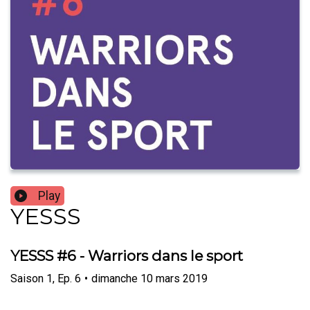
Play
YESSS
YESSS #6 - Warriors dans le sport
Saison
1
,
Ep.
6
•
dimanche 10 mars 2019