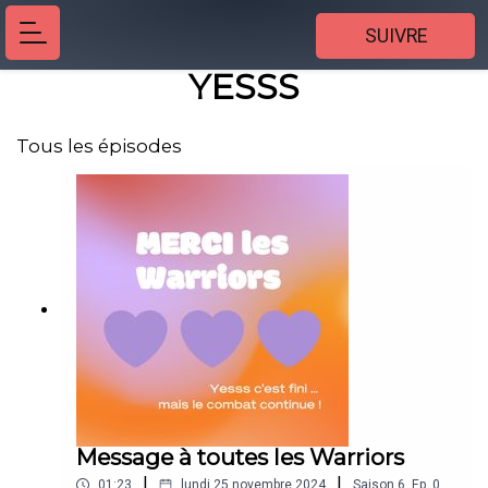
SUIVRE
YESSS
Tous les épisodes
Message à toutes les Warriors
|
|
01:23
lundi 25 novembre 2024
Saison
6
,
Ep.
0