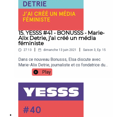
15. YESSS #41 - BONUSSS - Marie-
Alix Detrie, j’ai créé un média
féministe
|
|
27:13
dimanche 13 juin 2021
Saison
3
,
Ep.
15
Dans ce nouveau Bonusss, Elsa discute avec
Marie-Alix Detrie, journaliste et co fondatrice du
média Culot, qui parle de genres et
Play
sexualités.Elle nous raconte son parcours, sa
carrière de journaliste pigiste hyper déterminée
et débrouillarde, et comment elle en est arrivée à
créer ce média, quelles étaient ses motivations,
mais aussi les hauts et les bas de
l’entrepreneuriat…Marie Alix Detrie, co fondatrice
de Culot Creative, @culotcreative sur
instagramhttps://culotcreative.com/