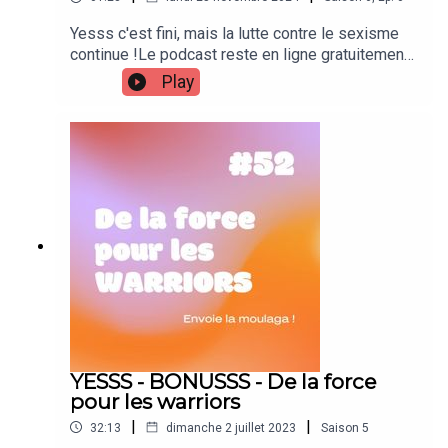
Yesss c'est fini, mais la lutte contre le sexisme
continue !Le podcast reste en ligne gratuitement
et sans pub grâce à la générosité des personnes
Play
qui ont participé à notre cagnotte.Pour suivre nos
combats, RDV sur nos réseaux sociaux
:@zazem@zin_ai@margaidq@mariepixelleForce
à vous les warriors !
YESSS - BONUSSS - De la force
pour les warriors
|
|
32:13
dimanche 2 juillet 2023
Saison
5