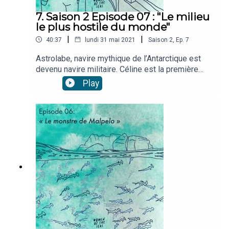
7. Saison 2 Episode 07 : "Le milieu
le plus hostile du monde"
|
|
40:37
lundi 31 mai 2021
Saison
2
,
Ep.
7
Astrolabe, navire mythique de l’Antarctique est
devenu navire militaire. Céline est la première
femme commandante de ce navire. Découvrez le
Play
rôle d’un commandant de marine nationale, son
métier, sa formation et embarquez pour le
continent blanc à bord de ce navire ravitailleur de
l'extrême.