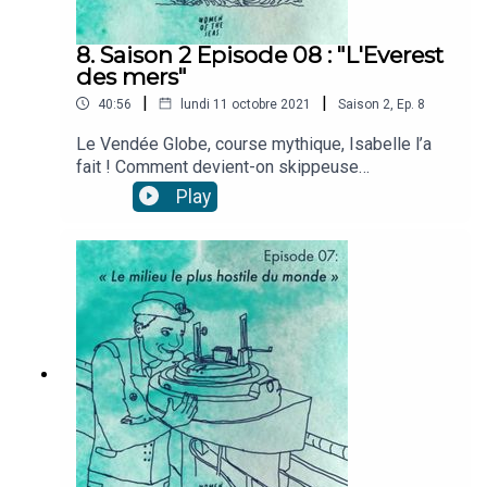
Kelly Fraser
8. Saison 2 Episode 08 : "L'Everest
des mers"
|
|
40:56
lundi 11 octobre 2021
Saison
2
,
Ep.
8
Le Vendée Globe, course mythique, Isabelle l’a
fait ! Comment devient-on skippeuse
professionnelle, comment se prépare-t-on à
Play
cette course incroyable, comment gère-t-on 108
jours de course sans répit ? Isabelle nous
raconte ce métier et cette expérience incroyable
qu’est la course au grand large.