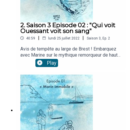
2. Saison 3 Episode 02 : "Qui voit
Ouessant voit son sang"
|
|
40:59
lundi 25 juillet 2022
Saison
3
,
Ep.
2
Avis de tempête au large de Brest ! Embarquez
avec Marine sur le mythique remorqueur de haute
mer, d'interventions, d'assistances et de
Play
sauvetages l'Abeille Bourbon. Elle est officière de
marine marchande, elle nous raconte les
remorquages de cargos en perditions au large
des côtes bretonnes, les paysages de Ouessant
entourés de ses phares dans du gros temps et la
technicité de ces opérations de sauveteurs de
l'extrême. Extrait musique : Porz Goret Yann
Tiersen