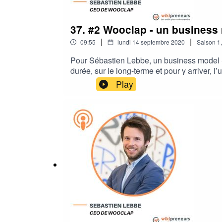
37. #2 Wooclap - un business 
|
|
09:55
lundi 14 septembre 2020
Saison
1
Pour Sébastien Lebbe, un business model SAA
durée, sur le long-terme et pour y arriver, l’u
qui répond réellement à un besoin.Comment
Play
panneau de l’argent rapide pour garder s