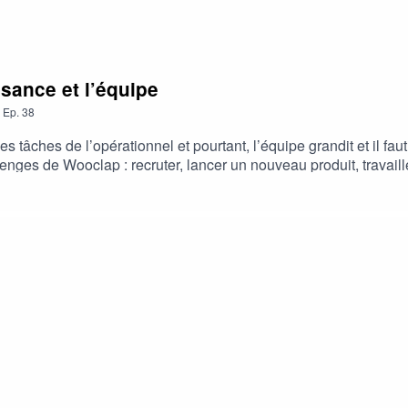
ssance et l’équipe
,
Ep.
38
s tâches de l’opérationnel et pourtant, l’équipe grandit et il fau
lenges de Wooclap : recruter, lancer un nouveau produit, travaill
de l’association : comment bien définir les rôles, communiquer et