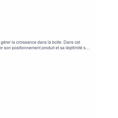
t gérer la croissance dans la boîte. Dans cet
er son positionnement produit et sa légitimité sur
 trancher quand il y a discorde ?Bonne écoute