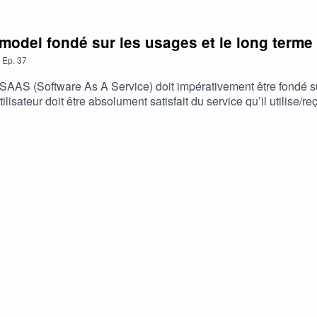
model fondé sur les usages et le long terme
,
Ep.
37
S (Software As A Service) doit impérativement être fondé sur de
tilisateur doit être absolument satisfait du service qu’il utilise/re
 y parvenir ? Comment être suffisamment à l’écoute de ses uti
on focus ? Réponses avec SébastienBonne écoute