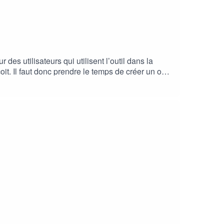
s utilisateurs qui utilisent l’outil dans la
çoit. Il faut donc prendre le temps de créer un outil
lisateurs ? Comment éviter de tomber dans le