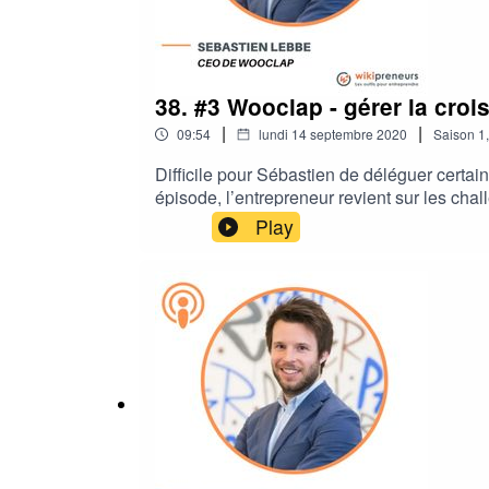
38. #3 Wooclap - gérer la croi
|
|
09:54
lundi 14 septembre 2020
Saison
1
Difficile pour Sébastien de déléguer certaine
épisode, l’entrepreneur revient sur les chal
le marché. Il revient aussi sur la gestion 
Play