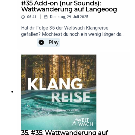
#35 Add-on (nur Sounds):
Wattwanderung auf Langeoog
|
06:41
Dienstag, 29. Juli 2025
Hat dir Folge 35 der Weltwach Klangreise
gefallen? Möchtest du noch ein wenig länger das
Wattenmeer vor Langeoog erkunden? Dann
Play
genieße dieses Add-on zur Folge: nur Geräusche,
ohne Erzählung, ohne Musik.Aufnahmen und
Postproduktion: Erik Lorenz
35. #35: Wattwanderung auf