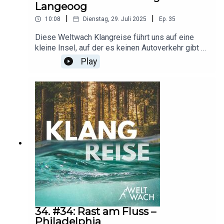
Langeoog
|
|
10:08
Dienstag, 29. Juli 2025
Ep.
35
Diese Weltwach Klangreise führt uns auf eine
kleine Insel, auf der es keinen Autoverkehr gibt –
dafür aber unzählige Vögel: die ostfriesische
Play
Nordseeinsel Langeoog. Auf ihr wandern wir
zwischen Dünen, Sandriffen und Salzwiesen
umher – und schlendern durch das Wattenmeer,
ein Hotspot der biologischen Vielfalt.O-Ton-
Aufnahmen, Skript, Sprecher und Postproduktion:
Erik Lorenz
34. #34: Rast am Fluss –
Philadelphia