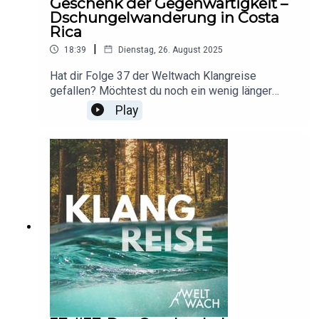
Geschenk der Gegenwärtigkeit –
Dschungelwanderung in Costa
Rica
|
18:39
Dienstag, 26. August 2025
Hat dir Folge 37 der Weltwach Klangreise
gefallen? Möchtest du noch ein wenig länger
durch den Dschungel Costa Ricas schreiten?
Play
Dann genieße dieses Add-on zur Folge: nur
Geräusche, ohne Erzählung, ohne
Musik.Aufnahmen und Postproduktion: Erik
Lorenz