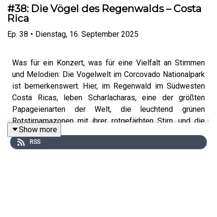
#38: Die Vögel des Regenwalds – Costa
Rica
Ep.
38
•
Dienstag, 16. September 2025
Was für ein Konzert, was für eine Vielfalt an Stimmen
und Melodien: Die Vogelwelt im Corcovado Nationalpark
ist bemerkenswert. Hier, im Regenwald im Südwesten
Costa Ricas, leben Scharlacharas, eine der größten
Papageienarten der Welt, die leuchtend grünen
Rotstirnamazonen mit ihrer rotgefärbten Stirn, und die
Show more
Feuerschnabel-arassaris, ein Spechtvogel aus der
RSS
Familie der Turkane.
Den Stimmen einiger der hiesigen Vögel lauschen wir in
dieser Klangreise.