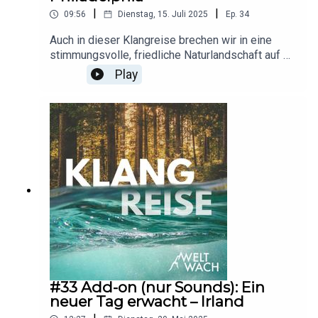
|
|
09:56
Dienstag, 15. Juli 2025
Ep.
34
Auch in dieser Klangreise brechen wir in eine
stimmungsvolle, friedliche Naturlandschaft auf –
in diesem Fall: in die USA, ans Ufer des
Play
gemächlich dahinströmenden Flusses
Wissahickon Creek. Wir befinden uns in der Nähe
der Stadt Philadelphia, und doch scheint sie – wie
die Zivilisation insgesamt – ganz weit weg zu
sein. Statt Straßen und Gebäuden umgibt uns die
üppige Pracht eines dichten Waldes – und die
rhythmische Melodie des fließenden Wassers. O-
Ton-Aufnahmen, Skript, Sprecher und
Postproduktion: Erik Lorenz
#33 Add-on (nur Sounds): Ein
neuer Tag erwacht – Irland