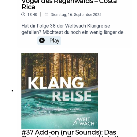
Vögel des Regenwalds – Costa
Rica
|
13:48
Dienstag, 16. September 2025
Hat dir Folge 38 der Weltwach Klangreise
gefallen? Möchtest du noch ein wenig länger den
Vögeln des Dschungels in Costa Rica lauschen?
Play
Dann genieße dieses Add-on zur Folge: nur
Geräusche, ohne Erzählung, ohne
Musik.Aufnahmen und Postproduktion: Erik
Lorenz
#37 Add-on (nur Sounds): Das