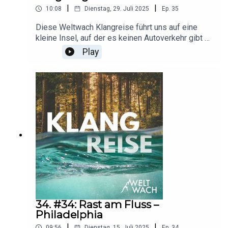
|
|
10:08
Dienstag, 29. Juli 2025
Ep.
35
Diese Weltwach Klangreise führt uns auf eine
kleine Insel, auf der es keinen Autoverkehr gibt –
dafür aber unzählige Vögel: die ostfriesische
Play
Nordseeinsel Langeoog. Auf ihr wandern wir
zwischen Dünen, Sandriffen und Salzwiesen
umher – und schlendern durch das Wattenmeer,
ein Hotspot der biologischen Vielfalt.O-Ton-
Aufnahmen, Skript, Sprecher und Postproduktion:
Erik Lorenz
34. #34: Rast am Fluss –
Philadelphia
|
|
09:56
Dienstag, 15. Juli 2025
Ep.
34