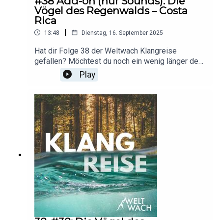
#38 Add-on (nur Sounds): Die
Vögel des Regenwalds – Costa
Rica
|
13:48
Dienstag, 16. September 2025
Hat dir Folge 38 der Weltwach Klangreise
gefallen? Möchtest du noch ein wenig länger den
Vögeln des Dschungels in Costa Rica lauschen?
Play
Dann genieße dieses Add-on zur Folge: nur
Geräusche, ohne Erzählung, ohne
Musik.Aufnahmen und Postproduktion: Erik
Lorenz