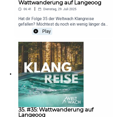
Wattwanderung auf Langeoog
|
06:41
Dienstag, 29. Juli 2025
Hat dir Folge 35 der Weltwach Klangreise
gefallen? Möchtest du noch ein wenig länger das
Wattenmeer vor Langeoog erkunden? Dann
Play
genieße dieses Add-on zur Folge: nur Geräusche,
ohne Erzählung, ohne Musik.Aufnahmen und
Postproduktion: Erik Lorenz
35. #35: Wattwanderung auf
Langeoog