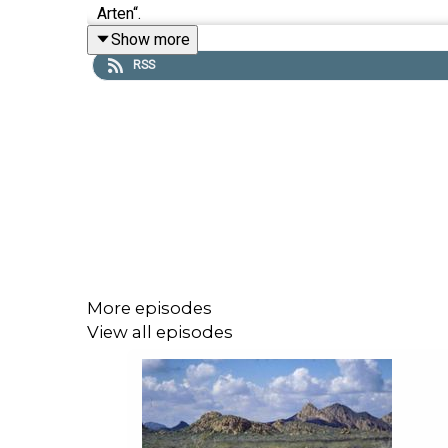
Arten“.
Show more
Dieses Mal nehmen wir uns eines der komplexeste
RSS
Grönland und der Westantarktis, über die atlan
einige dieser Prozesse möglicherweise bereits b
Es geht um wissenschaftliche Unsicherheiten un
über Klimarisiken sprechen können, ohne in Angst 
Ein zentraler Gedanke dieses Gesprächs: Auch 
Erwärmung, das wir vermeiden, zählt. Und nebe
Veränderung möglich sein kann.
Ein Gespräch über fragile Gleichgewichte, Verantw
More episodes
View all episodes
Tipps zum Weiterhören:
https://weltwach.de/ww246-benjamin-von-bracke