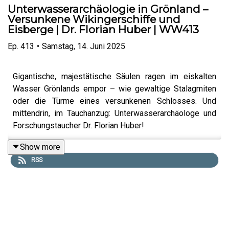
Unterwasserarchäologie in Grönland –
Versunkene Wikingerschiffe und
Eisberge | Dr. Florian Huber | WW413
Ep.
413
•
Samstag, 14. Juni 2025
Gigantische, majestätische Säulen ragen im eiskalten
Wasser Grönlands empor – wie gewaltige Stalagmiten
oder die Türme eines versunkenen Schlosses. Und
mittendrin, im Tauchanzug: Unterwasserarchäologe und
Forschungstaucher Dr. Florian Huber!
Seit mehr als 25 Jahren ist Florian mit seinem
Show more
Tauchequipment unterwegs und hat in über 100 Ländern
RSS
verborgene “Schätze” und spannende Geheimnisse unter
Wasser entdeckt und erforscht. Er ist zudem Autor
zahlreicher Fachpublikationen und steht regelmäßig vor
der Kamera für Dokumentationen wie „Terra X“.
In Folge 408, die vor wenigen Wochen erschienen ist,