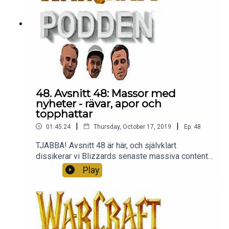
48. Avsnitt 48: Massor med
nyheter - rävar, apor och
topphattar
|
|
01:45:24
Thursday, October 17, 2019
Ep.
48
TJABBA! Avsnitt 48 är här, och självklart
dissikerar vi Blizzards senaste massiva content
preview! Vilken grej. Allt från patchen, raiden,
Play
raserna till de gräsliga topphattarna. Häng med
vetja. Tack för att ni lyssnar och är med oss - ni är
bäst. Peace.