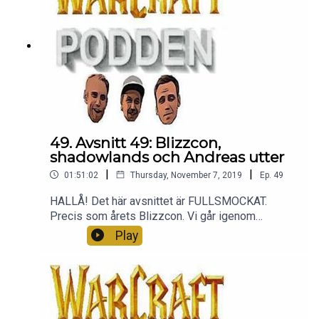
49. Avsnitt 49: Blizzcon,
shadowlands och Andreas utter
|
|
01:51:02
Thursday, November 7, 2019
Ep.
49
HALLÅ! Det här avsnittet är FULLSMOCKAT.
Precis som årets Blizzcon. Vi går igenom
nyheterna, svarar på era frågor och får oplanerat
Play
besök av Linn som ger Andreas två minst sagt
owowrelaterade frågor. Tack för att ni lyssnar <3