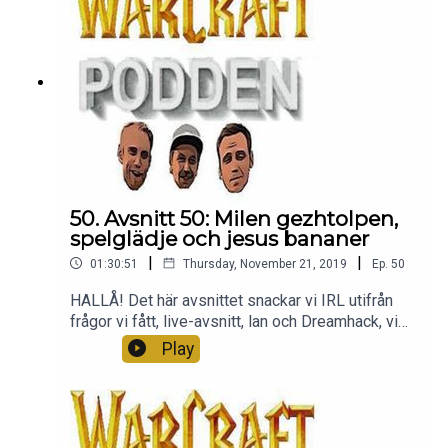
50. Avsnitt 50: Milen gezhtolpen,
spelglädje och jesus bananer
|
|
01:30:51
Thursday, November 21, 2019
Ep.
50
HALLÅ! Det här avsnittet snackar vi IRL utifrån
frågor vi fått, live-avsnitt, lan och Dreamhack, vi
snackar massor om vad spelglädje är och hur den
Play
kan komma och gå, och att det är okej! ALLT
MÖJLIGT, helt enkelt. Tack för att ni är med oss.