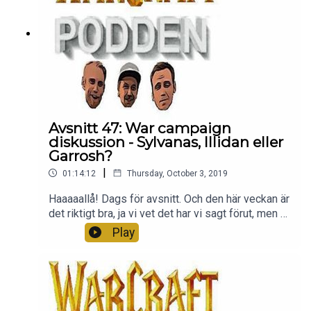
Avsnitt 47: War campaign
diskussion - Sylvanas, Illidan eller
Garrosh?
|
01:14:12
Thursday, October 3, 2019
Haaaaallå! Dags för avsnitt. Och den här veckan är
det riktigt bra, ja vi vet det har vi sagt förut, men vi
säger det igen! Denna vecka fokuserar vi på
Play
storyn och det som händer i retail just nu med
Sylvanas och Saurfang. Bland annat.Tack för att ni
lyssnar <3