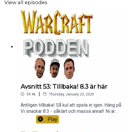
View all episodes
Avsnitt 53: Tillbaka! 8.3 är här
|
59:46
Thursday, January 23, 2020
Äntligen tillbaka! Så kul att spela in igen. Häng på.
Vi snackar 8.3 - såklart och massa annat! Ni är
bäst, tack för att ni lyssnar.
Play