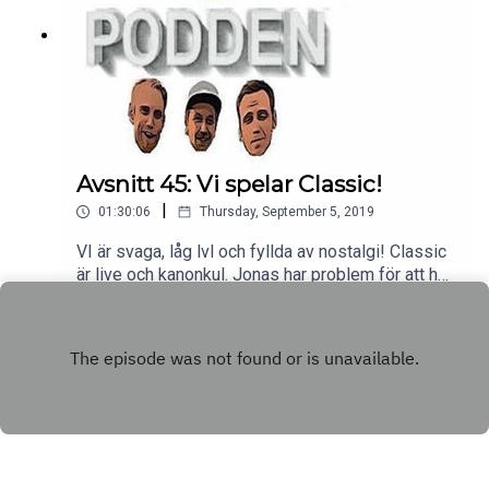
Avsnitt 45: Vi spelar Classic!
|
01:30:06
Thursday, September 5, 2019
VI är svaga, låg lvl och fyllda av nostalgi! Classic
är live och kanonkul. Jonas har problem för att han
är svag som warrior, Andreas är 50/50 och Jokes
Play
är kung. Tur att det är han som klipper. Utan mer
dröjsmål. Här kommer avsnitt 55 av
Warcraftpodden tillsammans med Acast.