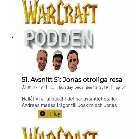
51. Avsnitt 51: Jonas otroliga resa
|
|
01:17:48
Thursday, December 12, 2019
Ep.
51
Hallå! Vi är tillbaka! I det här avsnittet ställer
Andreas massa frågor till Joakim och Jonas
vilket resulterar i en kanonstory om när Jonas for
Play
till Skellefteå - MYCKET ANNAT också SÅKLART.
Ni är bäst