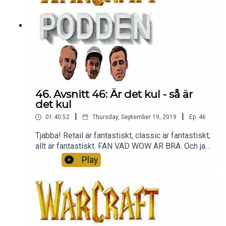
46. Avsnitt 46: Är det kul - så är
det kul
|
|
01:40:52
Thursday, September 19, 2019
Ep.
46
Tjabba! Retail är fantastiskt, classic är fantastiskt,
allt är fantastiskt. FAN VAD WOW ÄR BRA. Och ja,
ja - vi är medvetna om att Andreas ljud SUGER.
Play
Sånt händer. Men hallå, kul avsnitt! Tack för att ni
lyssnar <3