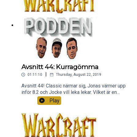
Avsnitt 44: Kurragömma
|
01:11:10
Thursday, August 22, 2019
Avsnitt 44! Classic närmar sig, Jonas värmer upp
inför 8.2 och Jocke vill leka lekar. Vilket är en
skitkul idé. Lyssna så får ni höra. Litar på er. Ni är
Play
bäst. Tack för att ni lyssnar <3