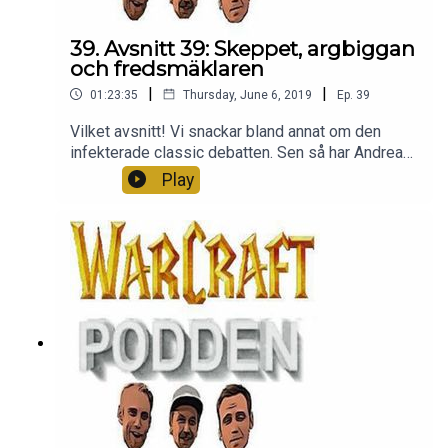
39. Avsnitt 39: Skeppet, argbiggan
och fredsmäklaren
|
|
01:23:35
Thursday, June 6, 2019
Ep.
39
Vilket avsnitt! Vi snackar bland annat om den
infekterade classic debatten. Sen så har Andreas
lvlat ally och konstaterar att det är så JÄVLA
Play
mycket bättre. Ja, fan. Det blir bara bättre. Lyssna
för fan! Gilla, sprid och recensera. Vi hörs på
discord. Ni är bäst. Tack för att ni lyssnar.