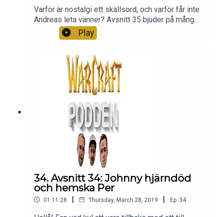
Varför är nostalgi ett skällsord, och varför får inte
Andreas leta vänner? Avsnitt 35 bjuder på många
bra diskussioner så lyssna hela vägen!Följ oss
Play
på Instagram, Facebook och prenumerera gärna!
Vi älskar att ni lyssnar! TACK.
34. Avsnitt 34: Johnny hjärndöd
och hemska Per
|
|
01:11:28
Thursday, March 28, 2019
Ep.
34