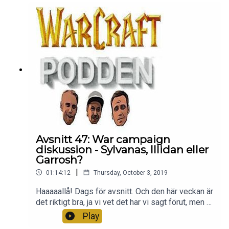
vetja. Tack för att ni lyssnar och är med oss - ni är
bäst. Peace.
Avsnitt 47: War campaign
diskussion - Sylvanas, Illidan eller
Garrosh?
|
01:14:12
Thursday, October 3, 2019
Haaaaallå! Dags för avsnitt. Och den här veckan är
det riktigt bra, ja vi vet det har vi sagt förut, men vi
säger det igen! Denna vecka fokuserar vi på
Play
storyn och det som händer i retail just nu med