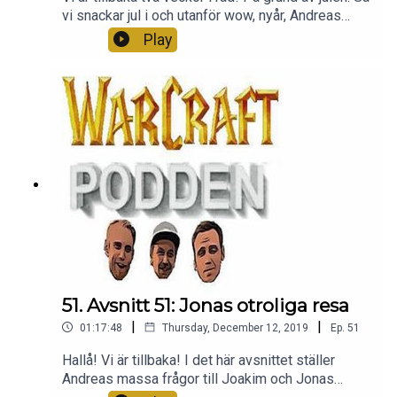
vi snackar jul i och utanför wow, nyår, Andreas
sjunger och mycket annat MYSIGT. Det här är
Play
mysigt. Kom med. Tack för att ni lyssnar <3
51. Avsnitt 51: Jonas otroliga resa
|
|
01:17:48
Thursday, December 12, 2019
Ep.
51
Hallå! Vi är tillbaka! I det här avsnittet ställer
Andreas massa frågor till Joakim och Jonas