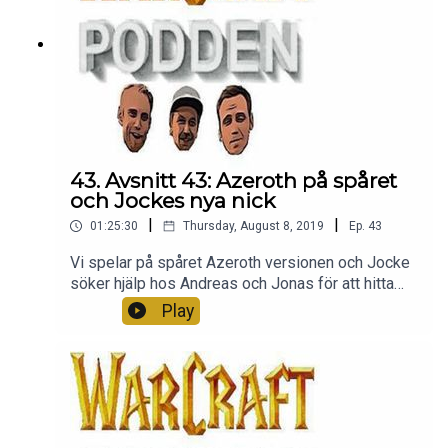
43. Avsnitt 43: Azeroth på spåret
och Jockes nya nick
|
|
01:25:30
Thursday, August 8, 2019
Ep.
43
Vi spelar på spåret Azeroth versionen och Jocke
söker hjälp hos Andreas och Jonas för att hitta
sitt nya nickname. Fun to be had! Lovar. Tack för
Play
att ni lyssnar.