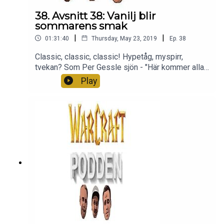
38. Avsnitt 38: Vanilj blir
sommarens smak
|
|
01:31:40
Thursday, May 23, 2019
Ep.
38
Classic, classic, classic! Hypetåg, myspirr,
tvekan? Som Per Gessle sjön - "Här kommer alla
känslorna på en och samma gång". Vi dissekerar
Play
Classic och vad det kan komma att innebära! Tack
för att ni är med oss, ni är bäst!