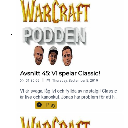
Avsnitt 45: Vi spelar Classic!
|
01:30:06
Thursday, September 5, 2019
VI är svaga, låg lvl och fyllda av nostalgi! Classic
är live och kanonkul. Jonas har problem för att han
är svag som warrior, Andreas är 50/50 och Jokes
Play
är kung. Tur att det är han som klipper. Utan mer
dröjsmål. Här kommer avsnitt 55 av
Warcraftpodden tillsammans med Acast.