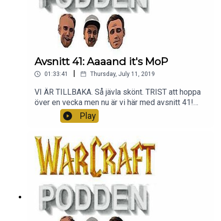
Avsnitt 41: Aaaand it's MoP
|
01:33:41
Thursday, July 11, 2019
VI ÄR TILLBAKA. Så jävla skönt. TRIST att hoppa
över en vecka men nu är vi här med avsnitt 41!
Och det blir ju så klart 8.2 och mycket mer! Tack
Play
för att ni lyssnar! Ni är bäst.