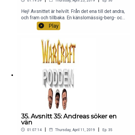
01:19:59
Thursday, April 25, 2019
Ep.
36
Hej! Avsnittet är helvilt. Från det ena till det andra,
och fram och tillbaka. En känslomässig-berg- och
dalbana. Tack för att ni lyssnar!
Play
35. Avsnitt 35: Andreas söker en
vän
|
|
01:07:14
Thursday, April 11, 2019
Ep.
35