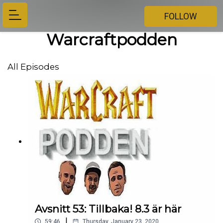
FOLLOW
Warcraftpodden
All Episodes
Avsnitt 53: Tillbaka! 8.3 är här
|
59:46
Thursday, January 23, 2020