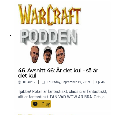
Sylvanas och Saurfang. Bland annat.Tack för att ni
lyssnar <3
46. Avsnitt 46: Är det kul - så är
det kul
|
|
01:40:52
Thursday, September 19, 2019
Ep.
46
Tjabba! Retail är fantastiskt, classic är fantastiskt,
allt är fantastiskt. FAN VAD WOW ÄR BRA. Och ja,
ja - vi är medvetna om att Andreas ljud SUGER.
Play
Sånt händer. Men hallå, kul avsnitt! Tack för att ni
lyssnar <3