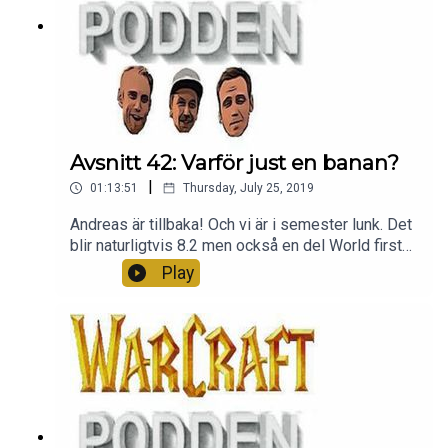
Avsnitt 42: Varför just en banan?
|
01:13:51
Thursday, July 25, 2019
Andreas är tillbaka! Och vi är i semester lunk. Det
blir naturligtvis 8.2 men också en del World first
race. Men också lite IRL eftersom vi alla har
Play
träffats i Örebro