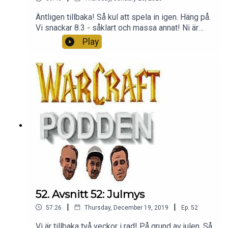
Äntligen tillbaka! Så kul att spela in igen. Häng på.
Vi snackar 8.3 - såklart och massa annat! Ni är
bäst, tack för att ni lyssnar.
Play
52. Avsnitt 52: Julmys
|
|
57:26
Thursday, December 19, 2019
Ep.
52
Vi är tillbaka två veckor i rad! På grund av julen. Så