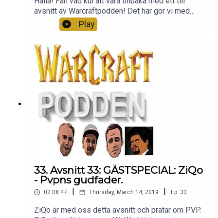
Hallå! Fan vad kul att vara tillbaka med ett till
avsnitt av Warcraftpodden! Det här gör vi med
gläjde varannan vecka tillsammas med Acast. Den
Play
här veckan pratar vi om vilken race som passar till
vilken klass, Andreas mancold och sen
massbannen som Blizzard delade ut. Här är
discord länken https://discord.gg/gYgEUYH <---
Den håller hur länge som helst och för hur många
användingar som helst. Och som vanligt, TACK för
att ni lyssnar. Ni är bäst.
33. Avsnitt 33: GÄSTSPECIAL: ZiQo
- Pvpns gudfader.
|
|
02:08:47
Thursday, March 14, 2019
Ep.
33
ZiQo är med oss detta avsnitt och pratar om PVP.