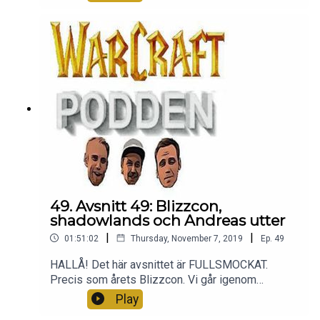
kan komma och gå, och att det är okej! ALLT
MÖJLIGT, helt enkelt. Tack för att ni är med oss.
49. Avsnitt 49: Blizzcon,
shadowlands och Andreas utter
|
|
01:51:02
Thursday, November 7, 2019
Ep.
49
HALLÅ! Det här avsnittet är FULLSMOCKAT.
Precis som årets Blizzcon. Vi går igenom
nyheterna, svarar på era frågor och får oplanerat
Play
besök av Linn som ger Andreas två minst sagt