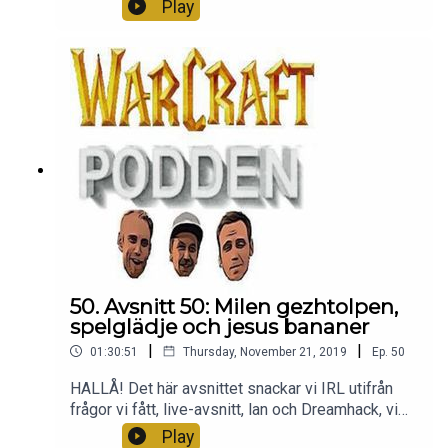
vilket resulterar i en kanonstory om när Jonas for
Play
till Skellefteå - MYCKET ANNAT också SÅKLART.
Ni är bäst
50. Avsnitt 50: Milen gezhtolpen,
spelglädje och jesus bananer
|
|
01:30:51
Thursday, November 21, 2019
Ep.
50
HALLÅ! Det här avsnittet snackar vi IRL utifrån
frågor vi fått, live-avsnitt, lan och Dreamhack, vi
snackar massor om vad spelglädje är och hur den
Play