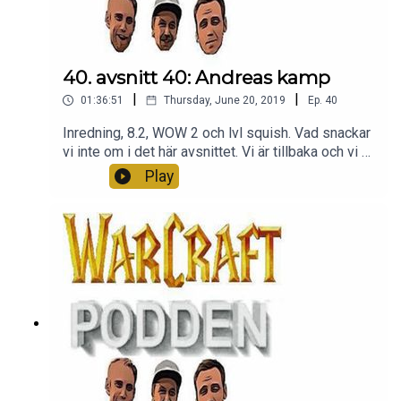
40. avsnitt 40: Andreas kamp
|
|
01:36:51
Thursday, June 20, 2019
Ep.
40
Inredning, 8.2, WOW 2 och lvl squish. Vad snackar
vi inte om i det här avsnittet. Vi är tillbaka och vi är
SÅ glada att du är med oss. Tack för att ni lyssnar.
Play