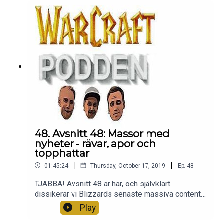
owowrelaterade frågor. Tack för att ni lyssnar <3
48. Avsnitt 48: Massor med
nyheter - rävar, apor och
topphattar
|
|
01:45:24
Thursday, October 17, 2019
Ep.
48
TJABBA! Avsnitt 48 är här, och självklart
dissikerar vi Blizzards senaste massiva content
preview! Vilken grej. Allt från patchen, raiden,
Play
raserna till de gräsliga topphattarna. Häng med