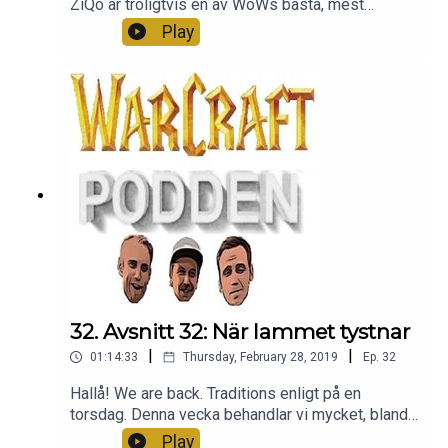
ZiQo är troligtvis en av WoWs bästa, mest
respekterade och influerande spelare med 16
Play
rank 1 achivments. Hur är det att vara bäst, och att
spela med Heaton, Hydra och andra proffs?
Varför har arena comps så roliga namn och hur
funkar gearet i pvp i BFA? Allt det här frågar vi
oss i detta avsnitt med Ziqo!
32. Avsnitt 32: När lammet tystnar
|
|
01:14:33
Thursday, February 28, 2019
Ep.
32
Hallå! We are back. Traditions enligt på en
torsdag. Denna vecka behandlar vi mycket, bland
annat vårt lan, och kanske viktigast - ett lamm,
Play