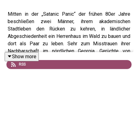
Mitten in der „Satanic Panic“ der frühen 80er Jahre
beschließen zwei Männer, ihrem akademischen
Stadtleben den Rücken zu kehren, in ländlicher
Abgeschiedenheit ein Herrenhaus im Wald zu bauen und
dort als Paar zu leben. Sehr zum Misstrauen ihrer
Nachbarschaft im nördlichen Georgia. Gerüchte von
Show more
Orgien und satanistischen Ritualen kommen auf - und
RSS
junge Menschen zu Besuch. Das geht genau so lange
gut, bis zwei der freundlich empfangenen Gäste eine
Mordsidee haben.
Hier kannst Du VorN unterstützen:
https://steadyhq.com/
Hier findest du auch alle Quellen in Infos zum Fall