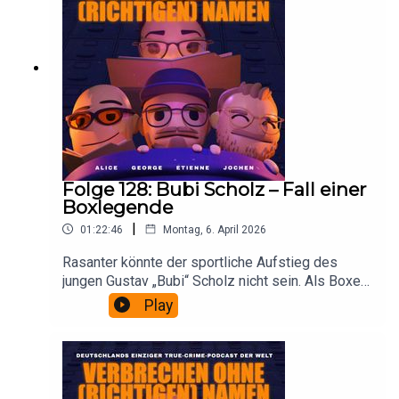
Gelernt ist gelernt. Und zur Not kann man ja immer
noch singen.
Folge 128: Bubi Scholz – Fall einer
Boxlegende
|
01:22:46
Montag, 6. April 2026
Rasanter könnte der sportliche Aufstieg des
jungen Gustav „Bubi“ Scholz nicht sein. Als Boxer
der neuen Schule holt er zwischen Dezember
Play
1954 und April 1964 in 96 Profikämpfen 88 Siege,
davon 46 durch K.o., verliert nur zwei und boxt
sechsmal unentschieden. Berühmt, beliebt,
gefragt. Bis die Karriere vorbei ist. Und mit ihr
vieles, was sein bisheriges Leben schillernd und