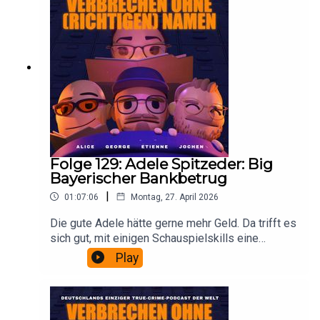
recht nicht in der eigenen Verteidigung vor einer
begeisterten Jury.
Folge 129: Adele Spitzeder: Big
Bayerischer Bankbetrug
|
01:07:06
Montag, 27. April 2026
Die gute Adele hätte gerne mehr Geld. Da trifft es
sich gut, mit einigen Schauspielskills eine
Privatbank aufzumachen. Um damit zehntausende
Play
Leute stumpf abzuzocken. In der eigenen Villa.
Wie das klappt? Gier fragt nicht „Wie geht das?“
und schon gar nicht „Warum?“ und es geht ja auch
(kurz) gut. Immerhin ist sie eine Wohltäterin.