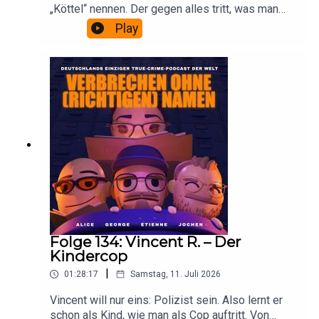
„Köttel“ nennen. Der gegen alles tritt, was man
schießen kann – bis er der Boss des Spielfelds
Play
ist. Der sich mit Witz, Tempo und einer
Extraportion gelassener Eigenwilligkeit durchs
Leben spielt. Tore schießt er wie kein Zweiter.
Fürs Autofahren gilt das auch (fast) immer.
Autoritäten jucken ihn wenig. Daran ändert auch
seine Bekanntheit nichts, da bleibt er sich treu.
Wie seiner Frau, seiner Stammkneipe und seinem
Ruhrgebiet.
Folge 134: Vincent R. – Der
Kindercop
|
01:28:17
Samstag, 11. Juli 2026
Vincent will nur eins: Polizist sein. Also lernt er
schon als Kind, wie man als Cop auftritt. Von