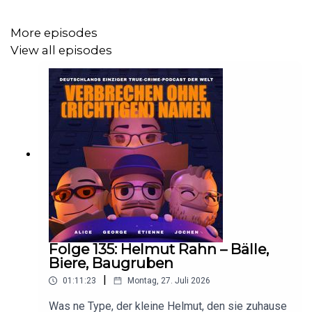
Hier geht´s zu Podcast ohne "richtigen" Namen
https://podcastohnerichtigennamen.de/
More episodes
View all episodes
Wichtige Links und viele Rabatte durch unsere
Werbepartner
https://linktr.ee/verbrechenohnerichtigennamen
Folge 135: Helmut Rahn – Bälle,
Biere, Baugruben
|
01:11:23
Montag, 27. Juli 2026
Was ne Type, der kleine Helmut, den sie zuhause