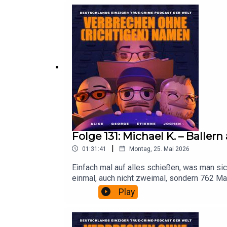
Folge 131: Michael K. – Baller
|
01:31:41
Montag, 25. Mai 2026
Einfach mal auf alles schießen, was man sic
einmal, auch nicht zweimal, sondern 762 Mal
Kriegslage auf deutschen und europäischen 
Play
länderübergreifende Fahndung des BKA auf de