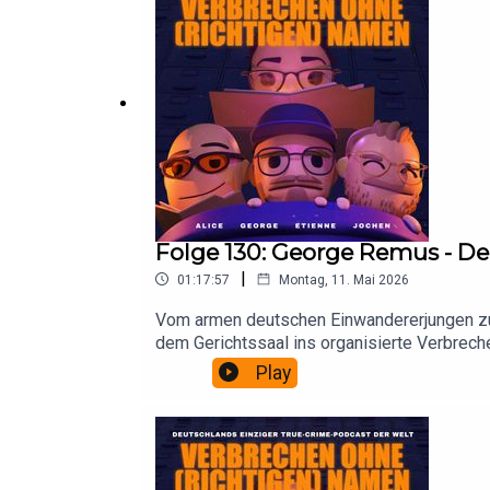
Folge 130: George Remus - D
|
01:17:57
Montag, 11. Mai 2026
Vom armen deutschen Einwandererjungen zum 
dem Gerichtssaal ins organisierte Verbrechen
Verteidigung vor einer begeisterten Jury.
Play