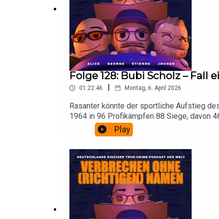
Folge 128: Bubi Scholz – Fall
|
01:22:46
Montag, 6. April 2026
Rasanter könnte der sportliche Aufstieg de
1964 in 96 Profikämpfen 88 Siege, davon 46 
ist. Und mit ihr vieles, was sein bisheriges
Play
1984 wird er für die Öffentlichkeit der Bub