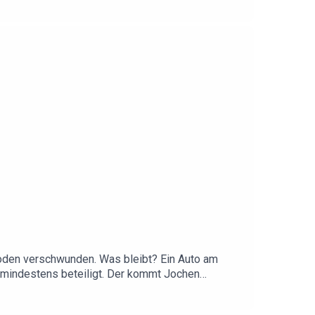
ensationelle Verbrechensaufklärungsrate.Querllen
oden verschwunden. Was bleibt? Ein Auto am
t mindestens beteiligt. Der kommt Jochen
röckert nicht lösen – aber einen Überblick
in der Kindheit dabei helfen können.