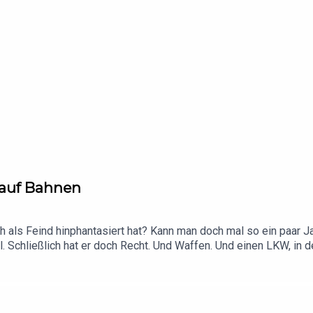
n auf Bahnen
h als Feind hinphantasiert hat? Kann man doch mal so ein paar J
. Schließlich hat er doch Recht. Und Waffen. Und einen LKW, in 
Autobahnen verschaffen kann. Das ruft in den Jahren 2008 bis 2
n Plan. Spoiler: Es endet, wie so oft, mit einer Vollbremsung.