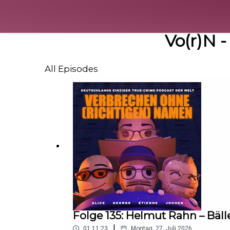
Vo(r)N 
All Episodes
Folge 135: Helmut Rahn – Bäll
|
01:11:23
Montag, 27. Juli 2026