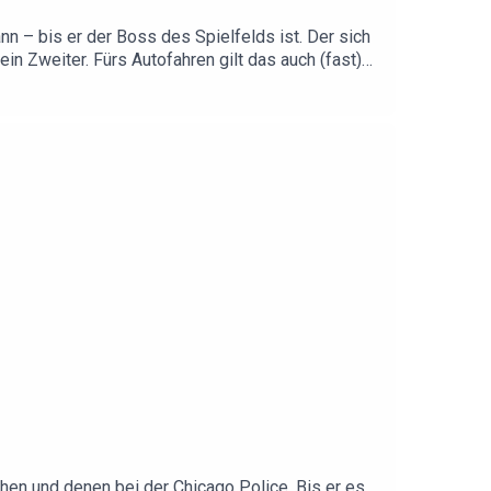
nn – bis er der Boss des Spielfelds ist. Der sich
in Zweiter. Fürs Autofahren gilt das auch (fast)
 seiner Frau, seiner Stammkneipe und seinem
sehen und denen bei der Chicago Police. Bis er es