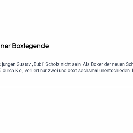
 einer Boxlegende
s jungen Gustav „Bubi“ Scholz nicht sein. Als Boxer der neuen S
durch K.o., verliert nur zwei und boxt sechsmal unentschieden. Be
 Leben schillernd und bunt gemacht hat. Es folgt: Ein stetiger öff
i Scholz sein, der mit tödlichen Folgen durch eine Badezimmertür