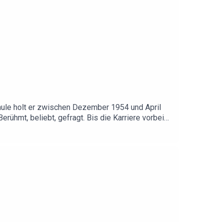
chule holt er zwischen Dezember 1954 und April
rühmt, beliebt, gefragt. Bis die Karriere vorbei
entlicher und privater Weg bergab. Ab dem 23. Juli
 geschossen hat.