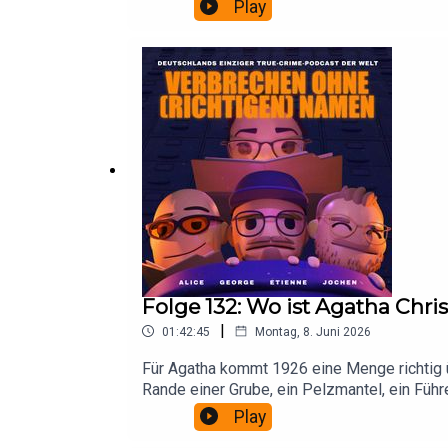
wieder: „Junge, nu erzähl mal.“ Nicht nur d
Play
findet ihr bei uns auf steady.
Folge 132: Wo ist Agatha Chris
|
01:42:45
Montag, 8. Juni 2026
Für Agatha kommt 1926 eine Menge richtig 
Rande einer Grube, ein Pelzmantel, ein Führ
übrigens gleich komisch vor. Wir werden das
Play
darüber bekommen, wie und warum Schreiben 