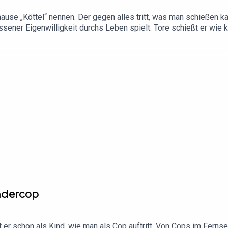
ause „Köttel“ nennen. Der gegen alles tritt, was man schießen ka
sener Eigenwilligkeit durchs Leben spielt. Tore schießt er wie ke
ändert auch seine Bekanntheit nichts, da bleibt er sich treu. Wie
indercop
ernt er schon als Kind, wie man als Cop auftritt. Von Cops im Fern