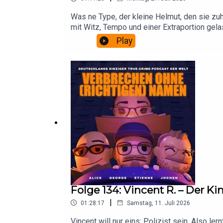
Was ne Type, der kleine Helmut, den sie zuh
mit Witz, Tempo und einer Extraportion gelas
immer. Autoritäten jucken ihn wenig. Daran 
Play
Ruhrgebiet.
Folge 134: Vincent R. – Der K
|
01:28:17
Samstag, 11. Juli 2026
Vincent will nur eins: Polizist sein. Also l