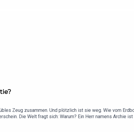
amit erreicht unser „Buddha vom Alexanderplatz” eine weltweit s
tie?
übles Zeug zusammen. Und plötzlich ist sie weg. Wie vom Erdb
erschein. Die Welt fragt sich: Warum? Ein Herr namens Archie is
 bis heute offene Rätsel auch mit unserem ersten Gast Silke Sch
für Agatha hervorragend funktioniert. Und wie sogar Alpträume 