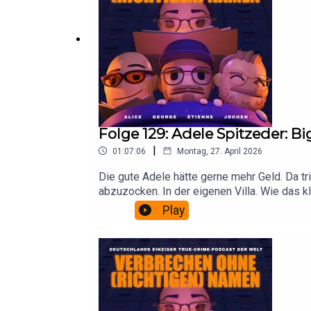
Folge 129: Adele Spitzeder: B
|
01:07:06
Montag, 27. April 2026
Die gute Adele hätte gerne mehr Geld. Da t
abzuzocken. In der eigenen Villa. Wie das kl
eine Wohltäterin. Gelernt ist gelernt. Und z
Play