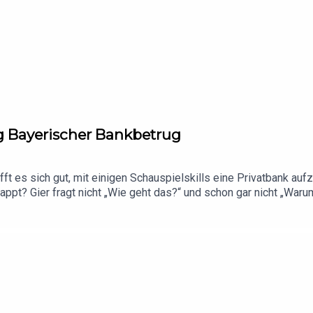
ig Bayerischer Bankbetrug
rifft es sich gut, mit einigen Schauspielskills eine Privatbank
appt? Gier fragt nicht „Wie geht das?“ und schon gar nicht „Warum
ur Not kann man ja immer noch singen.