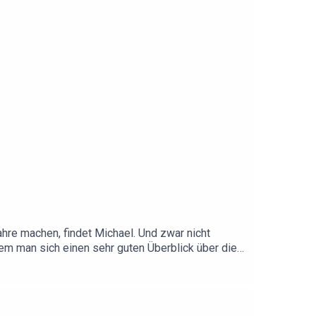
ahre machen, findet Michael. Und zwar nicht
dem man sich einen sehr guten Überblick über die
013 die bisher größtangelegte,