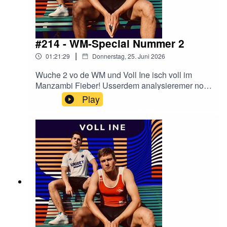
wie immer, VOLL INE lose!
#214 - WM-Special Nummer 2
|
01:21:29
Donnerstag, 25. Juni 2026
Wuche 2 vo de WM und Voll Ine isch voll im
Manzambi Fieber! Usserdem analysieremer no
de Rest vo de Spiel. Egal ob Dark Ponies Belgie
Play
oder Pferd Holland. Jedes Land bechummt sin
Spotlight. Nebst Fuessball gihts aber au no
Ruedere und Drama bim EVZ. Darum, wie
immer, VOLL INE lose!