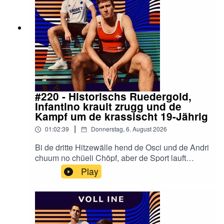
#220 - Historischs Ruedergold,
Infantino krault zrugg und de
Kampf um de krassischt 19-Jährig
|
01:02:39
Donnerstag, 6. August 2026
Bi de dritte Hitzewälle hend de Osci und de Andri
chuum no chüeli Chöpf, aber de Sport lauft
trotzdem heiss. Zerscht gaht's a d'Ruder-EM
Play
z'Varese. Zum erschte Mal überhaupt hät es
Schwiizer Frauegrossboot Gold gholt, de Vierer
mit Nina, Lisa, Flavia und Celia, und das no am
1. Auguscht. Mir redet über de Rennverlauf,
worum das Projekt vom Frauedoppelvierer