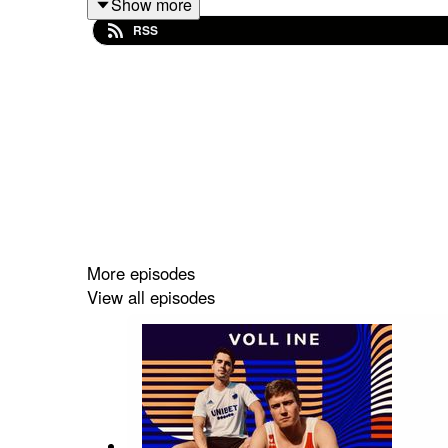
Show more
RSS
_______
De Voll Ine WM Tippgruppe bihtrete
und geili Pri
More episodes
View all episodes