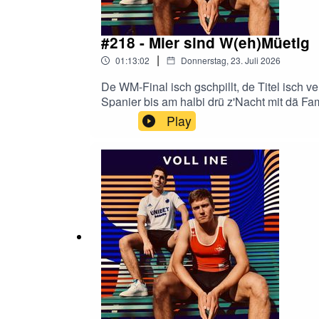
#218 - Mier sind W(eh)Müetig
|
01:13:02
Donnerstag, 23. Juli 2026
De WM-Final isch gschpillt, de Titel isch v
Spanier bis am halbi drü z'Nacht mit dä Fa
schöner isch, dass Argentinie nöd gwunne 
Play
überfällig gsi wär, und werum de Messi imm
Tom Cruise, Post Malone, BTS, Justin Bieb
d'USA als Gaschtgäber und öb 48 Team eigen
Ständeros! Und zum Abschluss no e Portion
lit am Bode und de Kampf um Platz zwei wir