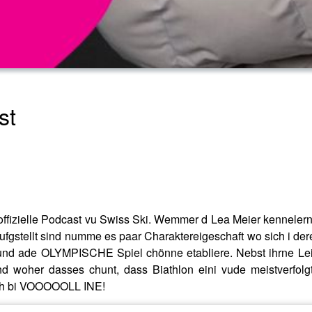
st
offizielle Podcast vu Swiss Ski. Wemmer d Lea Meier kennelernt
ufgstellt sind numme es paar Charaktereigeschaft wo sich i der
ze und ade OLYMPISCHE Spiel chönne etabliere. Nebst ihrne Lei
nd woher dasses chunt, dass Biathlon eini vude meistverfolgt
 meh bi VOOOOOLL INE!