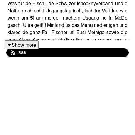
Was für de Fischi, de Schwizer Ishockeyverband und d
Nati en schlechti Usgangslag isch, isch für Voll Ine wie
wenn am 5i am morge nachem Usgang no in McDo
gasch: Ultra geil!!! Mir lönd üs das Menü ned entgah und
kläred de ganz Fall Fischer uf. Eusi Meinige sowie die
vum Klaus Zaugg werdet diskutiert und usenand gnoh.
Show more
Ned weniger erfahrsch debi über de Osci und de Andri
RSS
persönlich. Das vum Afang a. Also inne lose wenns
heisst: VOLL INE