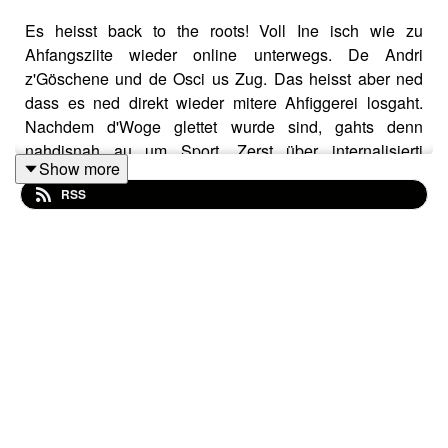
Es heisst back to the roots! Voll Ine isch wie zu
Ahfangsziite wieder online unterwegs. De Andri
z'Göschene und de Osci us Zug. Das heisst aber ned
dass es ned direkt wieder mitere Ahfiggerei losgaht.
Nachdem d'Woge glettet wurde sind, gahts denn
nahdisnah au um Sport. Zerst über internalisierti
Show more
Diätkultur (sehr schlaus Wort, bravo Osci) und
RSS
d'Problematik vo Voll Ine wenns ums Thema Esse gaht.
Nebst dem besprechemer aber au de Untergang vo
Italie ih de WM Quali und vo Nike im Sportbusiness, de
Sieg vom Pogi und de Vollering bi de Flandererundfahrt
und z'letscht au no am Tiger Woods sini nächsti
Eskapade. Du gsehsch, es lohnt sich! Darum, wie
immer, VOLL INE lose!