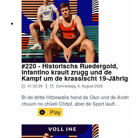
#220 - Historischs Ruedergold,
Infantino krault zrugg und de
Kampf um de krassischt 19-Jährig
|
01:02:39
Donnerstag, 6. August 2026
Bi de dritte Hitzewälle hend de Osci und de Andri
chuum no chüeli Chöpf, aber de Sport lauft
trotzdem heiss. Zerscht gaht's a d'Ruder-EM
Play
z'Varese. Zum erschte Mal überhaupt hät es
Schwiizer Frauegrossboot Gold gholt, de Vierer
mit Nina, Lisa, Flavia und Celia, und das no am
1. Auguscht. Mir redet über de Rennverlauf,