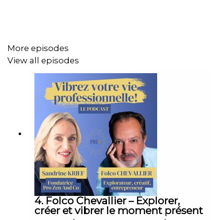
Oui, sa vision optimiste et humaine du travail m'a
interpellé. Son parcours de l'entreprenariat vers le
salariat est également très intéressant tant la tendance
est inversée.
More episodes
View all episodes
Pendant l'épisode, nous avons discuté de son métier, de
sa manière d'aborder le travail, de l'influence qu'ont les
personnes les unes sur les autres, de l'importance d'être
bien avec soi pour pouvoir aider les autres.
Son parcours résonne avec tous les chemins, vous
verrez.
4. Folco Chevallier – Explorer,
créer et vibrer le moment présent