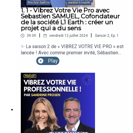
écouteront l’épisode :)
#coachindedirigeants.
1. 1 - Vibrez Votre Vie Pro avec
Sebastien SAMUEL, Cofondateur
de la société L1 Earth : créer un
projet qui a du sens
|
|
39:39
vendredi 12 juillet 2024
Saison
2
,
Ep.
1
✨ La saison 2 de « VIBREZ VOTRE VIE PRO » est
lancée ! Avec comme premier invité, Sébastien
Samuel, cofondateur de la société L1 Earth
Play
! Après avoir eu un parcours de plus de 20 ans
dans le secteur automobile, Sébastien a décidé
de quitter ses fonctions pour créer un projet qui a
du sens pour lui et pour l’environnement. Sa
societe éveille les consciences et les habitudes
des entreprises à réduire leur empreinte
environnementale et s’adapter aux enjeux du
changement climatique.Je maintiens l’une de mes
phrases favorites en saison 1 : « Inspirez-vous
des autres pour avancer… » Vous pouvez vous
aussi vous lancer !J’ai hâte d’avoir vos retours