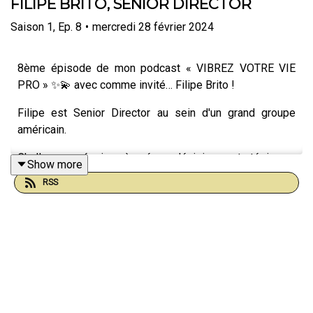
FILIPE BRITO, SENIOR DIRECTOR
Saison
1
,
Ep.
8
•
mercredi 28 février 2024
8ème épisode de mon podcast « VIBREZ VOTRE VIE
PRO » ✨💫 avec comme invité… Filipe Brito !
Filipe est Senior Director au sein d'un grand groupe
américain.
Challenges, équipe à gérer, décisions stratégiques,
Show more
marketing et commerciale composent son quotidien.
RSS
Passé par les Etats Unis après son école de commerce,
puis un passé d’entrepreneur pour faire le choix de
redevenir salarié, Filipe a sur gravir les échelons grâce à
son travail, son professionnalisme, sa compréhension
des autres, et son sourire.