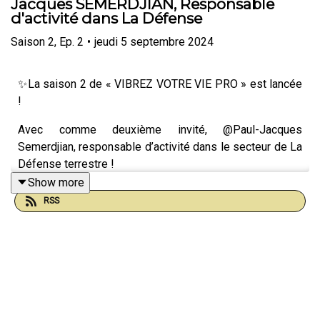
Jacques SEMERDJIAN, Responsable
d'activité dans La Défense
Saison
2
,
Ep.
2
•
jeudi 5 septembre 2024
✨La saison 2 de « VIBREZ VOTRE VIE PRO » est lancée
!
Avec comme deuxième invité, @Paul-Jacques
Semerdjian, responsable d’activité dans le secteur de La
Défense terrestre !
Show more
RSS
Après un lycée militaire et un parcours riche en
ingénierie, Paul-Jacques a des responsabilités dans l’un
des plus grands groupes dans la défense.
Il partage sa vision de l’organisation militaire, son
quotidien de Responsable d’activité, de ce que cela
implique de travailler dans un secteur comme la