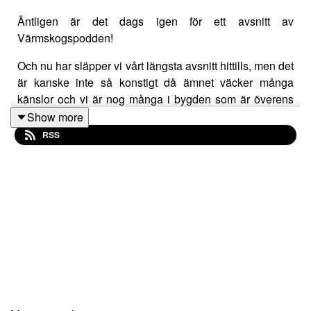
Äntligen är det dags igen för ett avsnitt av
Värmskogspodden!
Och nu har släpper vi vårt längsta avsnitt hittills, men det
är kanske inte så konstigt då ämnet väcker många
känslor och vi är nog många i bygden som är överens
om att dagens ämne: Fri- och förskolan är bygdens
Show more
viktigaste nav!
RSS
I detta avsnitt träffar vi Lotta Andersson-Widin som var
ordförande när man startade förskolan genom ett
föräldrakooperativ.
Hon berättar om hur tankarna gick då, vilka svårigheter
som fanns och vad den kooperativa idén bygger på!
Sedan har vi med Henrik Emilsson som är ordförande
för för- och friskolan idag som berättar om hur styrelsens