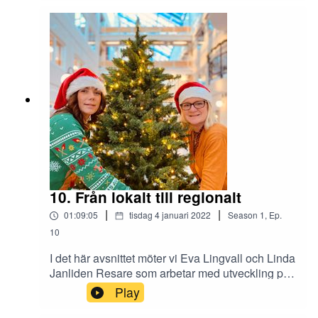
kvinna på många vis och nu får hon berätta mer
om hennes engagemang i bygden och hur hon
gick från tanke till handling när hon startade upp
Värmskogs Supporterklubb som varit otroligt
viktig för bygdens alla föreningar.
10. Från lokalt till regionalt
|
|
01:09:05
tisdag 4 januari 2022
Season
1
,
Ep.
10
I det här avsnittet möter vi Eva Lingvall och Linda
Janliden Resare som arbetar med utveckling på
Region Värmland. Eva arbetar med
Play
regeringsuppdraget "Vägen till hållbar
utveckling" där projektet "Hållbara Värmskog"