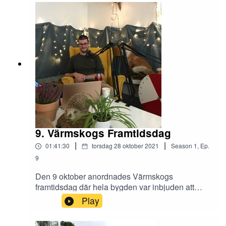
ingår som en testnod. Vi pratar om Regionens
och kommunernas roll i landsbygdsutvecklingen
i Värmland, stödansökningar, service och mycket
mer! Häng på!
9. Värmskogs Framtidsdag
|
|
01:41:30
torsdag 28 oktober 2021
Season
1
,
Ep.
9
Den 9 oktober anordnades Värmskogs
framtidsdag där hela bygden var inbjuden att
prata framtid och prioritera vilka frågor som är
Play
absolut viktigast för dem när det kommer till
Värmskogs fortsatta utveckling. Under dagen var