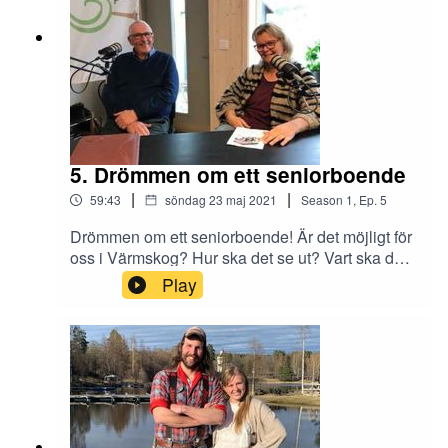
5. Drömmen om ett seniorboende
|
|
59:43
söndag 23 maj 2021
Season
1
,
Ep.
5
Drömmen om ett seniorboende! Är det möjligt för
oss i Värmskog? Hur ska det se ut? Vart ska det
ligga? Hur går man tillväga? I detta avsnitt träffar
Play
vi Annika Andersson som är född och uppvuxen i
Värmskog. Hon berättar om sina tankar, drömmar
och ideér kring hur ett seniorboende i Värmskog
kan se ut och vart hon anser att det ska vara
placerat och varför. Bredvid henne sitter Leif
Pettersson från Långserud som är en sann
eldsjäl och som varit engagerad i Långseruds
utveckling i många år. Han satt som ordförande i