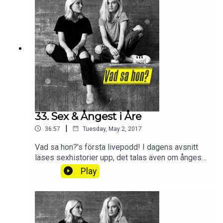
33. Sex & Ångest i Åre
|
36:57
Tuesday, May 2, 2017
Vad sa hon?'s första livepodd! I dagens avsnitt
läses sexhistorier upp, det talas även om ångest
samt självklart ÅRE.
Play