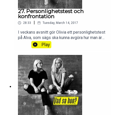
27. Personlighetstest och
konfrontation
|
28:33
Tuesday, March 14, 2017
I veckans avsnitt gör Olivia ett personlighetstest
på Alva, som sägs ska kunna avgöra hur man är
som person och hur relationerna runt omkring en
Play
ser ut. Dessutom konfronteras Olivia med nya
uppgifter om sig själv.