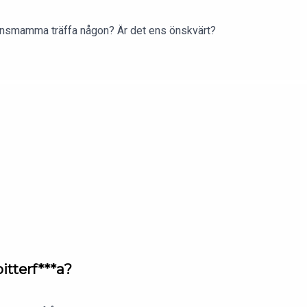
rnsmamma träffa någon? Är det ens önskvärt?
bitterf***a?