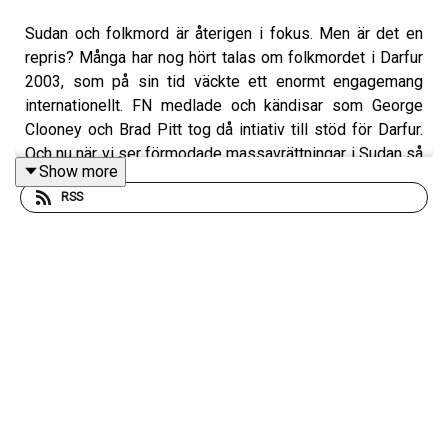
Sudan och folkmord är återigen i fokus. Men är det en
repris? Många har nog hört talas om folkmordet i Darfur
2003, som på sin tid väckte ett enormt engagemang
internationellt. FN medlade och kändisar som George
Clooney och Brad Pitt tog då intiativ till stöd för Darfur.
Och nu när vi ser förmodade massavrättningar i Sudan så
Show more
är det återigen i regionen Darfur som det händer. Var är
RSS
det internationella engagemanget nu?
Medverkande:
Görrel Espelund
, journalist och författare som bevakar
Afrika för UI:s publikation Landguiden.
Charlotte Hallqvist, kommunikationschef på UNHCR och
tidigare stationerad i Sudans gränsområden.
Programledare och redaktör:
Annica Ögren
.