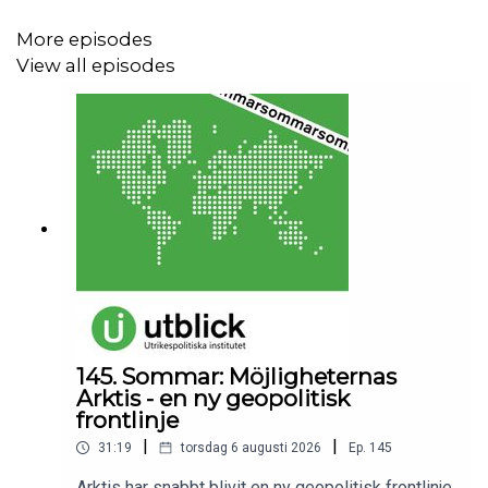
More episodes
View all episodes
145. Sommar: Möjligheternas
Arktis - en ny geopolitisk
frontlinje
|
|
31:19
torsdag 6 augusti 2026
Ep.
145
Arktis har snabbt blivit en ny geopolitisk frontlinje.