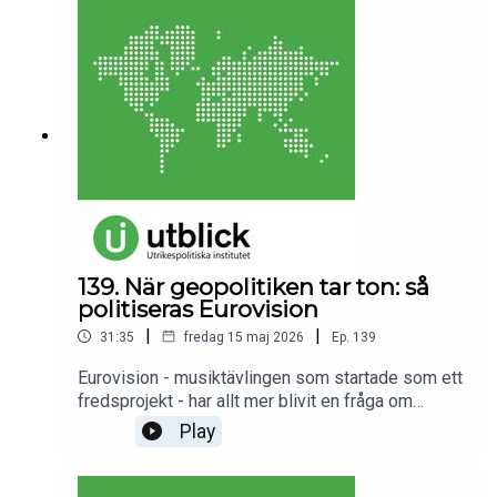
vi ett skifte i kriget, eller bara nyanser av samma
dödläge? Och finns det egentligen något som
talar för att kriget närmar sig ett slut?
Medverkande:Johan Huovinen, militärlärare vid
Institutionen för krigsvetenskap,
Försvarshögskolan.Bengt Norborg,
Ukrainakorrespondent, SVT.Programledare och
redaktör: Annica Ögren.
139. När geopolitiken tar ton: så
politiseras Eurovision
|
|
31:35
fredag 15 maj 2026
Ep.
139
Eurovision - musiktävlingen som startade som ett
fredsprojekt - har allt mer blivit en fråga om
världspolitik. I år stormar det extra då flera länder
Play
valt att bojkotta tävlingen på grund av Israels
medverkan. Bidrar Eurovision till motsättningar
snarare än samhörighet i ett redan polariserat