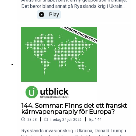
Det beror bland annat på Rysslands krig i Ukraina,
Kinas växande ambitioner och ett förnyat
Play
amerikanskt intresse för regionen. Samtidigt
omformar klimatförändringarna Arktis med
smältande isar, nya farleder och ökande
resursintresse. Hur förändrar det här
maktbalansen kring Arktis? Och vilka
konsekvenser väntar?Medverkande:Neil Melvin,
programchef för Arktisprogrammet på
Utrikespolitiska institutet.Programledare och
redaktör: Annica Ögren.
144. Sommar: Finns det ett franskt
kärnvapenparaply för Europa?
|
|
28:53
fredag 24 juli 2026
Ep.
144
Rysslands invasionskrig i Ukraina, Donald Trump i