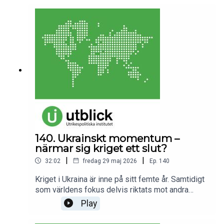
inför ett vägval: hålla fast vid frihandeln – eller
stärka skyddet för sina egna företag. Vilken väg
ska EU välja?Medverkande:Alexis von Sydow,
analytiker på Nationellt kunskapscentrum om Kina
(NKK), Utrikespolitiska institutet.Lena Sellgren,
chefanalytiker på Business
Sweden.Programledare och redaktör: Annica
Ögren.
140. Ukrainskt momentum –
närmar sig kriget ett slut?
|
|
32:02
fredag 29 maj 2026
Ep.
140
Kriget i Ukraina är inne på sitt femte år. Samtidigt
som världens fokus delvis riktats mot andra
konflikter, händer något på marken: Ukraina flyttar
Play
fram sina positioner – och Rysslands president
Putin har antytt att kriget kan gå mot ett slut. Ser