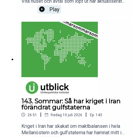
Vita huset och avtal som löpt ut har aktualiserat
frågan om kärnvapen på europeisk mark. Något
Play
som är särskilt viktig för Frankrike, EU:s enda
kärnvapenmakt. Nyligen gjorde landets president,
Emanuel Macron, ett uppmärksammat utspel om
att erbjuda ett utökat samarbete kring kärnvapen
till fler europeiska länder. Men vad betyder
egentligen förslaget i praktiken? å vilka alternativ
finns för Europa?
Medverkande:Medverkande:Barbara Kunz,
programavdelningschef, Utrikespolitiska
institutet.Programledare och redaktör: Annica
Ögren.
143. Sommar: Så har kriget i Iran
förändrat gulfstaterna
|
|
26:51
fredag 10 juli 2026
Ep.
143
Kriget i Iran har skakat om maktbalansen i hela
Mellanöstern och gulfstaterna har hamnat mitt i