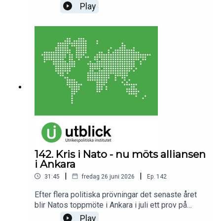
konflikten. Är det rent av ett nytt kallt krig som
Play
växer fram i Mellanöstern?Medverkande: Fredrik
Meiton, chef för UI:s Mellanöstern- och
Nordafrikaprogram.Programledare och redaktör:
Annica Ögren. Det här är den första delen i en
sommarserie av Utrikespolitiska institutets podd
Utblick, med tre nya profiler på UI om tre
geopolitiska spaningar.
142. Kris i Nato - nu möts alliansen
i Ankara
|
|
31:45
fredag 26 juni 2026
Ep.
142
Efter flera politiska prövningar det senaste året
blir Natos toppmöte i Ankara i juli ett prov på
alliansens styrka och sammanhållning. USA
Play