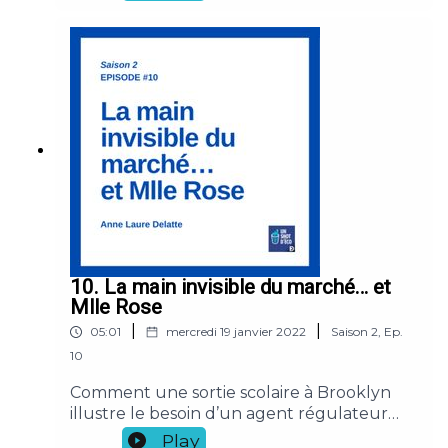
des anti-féministes soutiennent
l’avortement, contre 76 % chez les
féministes. Et une bataille des idées de
gagnée ! Respect !Références : Laurel
Elder, Steven Greene and Mary-Kate
Lizotte “Feminist and Anti-feminist
Identification in the 21st Century United
States”, Journal of Women, Politics and
Policy (2021).
10. La main invisible du marché… et
Mlle Rose
|
|
05:01
mercredi 19 janvier 2022
Saison
2
,
Ep.
10
Comment une sortie scolaire à Brooklyn
illustre le besoin d’un agent régulateur
quand le marché ne peut plus rien.
Play