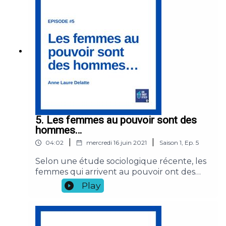
Laboratoire d'Économie de Dauphine
(LEDa), réalisé par Fany Corral.
5. Les femmes au pouvoir sont des
hommes…
|
|
04:02
mercredi 16 juin 2021
Saison
1
,
Ep.
5
Selon une étude sociologique récente, les
femmes qui arrivent au pouvoir ont des
profils plus masculins que la moyenne et
Play
obéissent aux règles établies par les
hommes. Une féminisation de la pratique
du pouvoir n’est donc pas pour demain.Un
podcast par Anne Laure Delatte, chargée