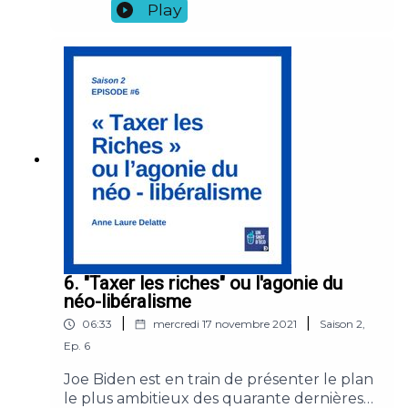
servent. L'obstination de nombreux
Play
responsables à ne pas mobiliser les
connaissances et les données ajoute au
malheur du monde. Références : Rapport
du groupe d’experts sur la mesure des
inégalités et de la redistribution, Insee
Méthodes n° 138 - février 2021 Sous la
direction de Jean-Marc Germain
Rapporteurs : Mathias André et Thomas
Blanchet Groupe d'experts de l'Insee, WIL,
Depp, DG Trésor, Drees, IPP, Liepp, OCDE,
OFCE, SIES
6. "Taxer les riches" ou l'agonie du
néo-libéralisme
|
|
06:33
mercredi 17 novembre 2021
Saison
2
,
Ep.
6
Joe Biden est en train de présenter le plan
le plus ambitieux des quarante dernières