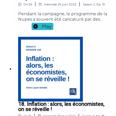
|
|
04:36
mercredi 29 juin 2022
Saison
2
,
Ep.
19
Pendant la campagne, le programme de la
Nupes a souvent été caricaturé par des
économistes médiatiques. Un traitement
Play
qui n’a pas permis la discussion
démocratique.Références : Marion
Fourcade, 2018 "Economics: The View From
Below." Swiss Journal of Economics and
Statistics 154(5)Jelveh, Z, B Kogut and S
Naidu. (2017). Political language in
economics. Columbia BS Research Paper
18. Inflation : alors, les économistes,
on se réveille !
|
|
04:13
mercredi 25 mai 2022
Saison
2
,
Ep.
18