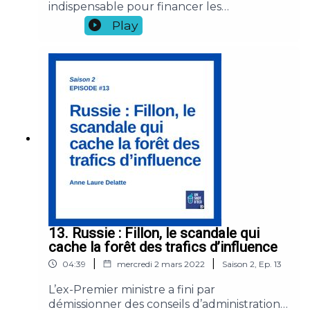
indispensable pour financer les
investissements que doit assumer l’Etat
Play
face aux crises climatique, sanitaire et
sociale.Référence : Repenser
l’héritage Clément Dherbécourt, Gabrielle
Fack, Camille Landais et Stefanie
Stantcheva, Note du conseil d’analyse
économique, décembre 2021.
13. Russie : Fillon, le scandale qui
cache la forêt des trafics d’influence
|
|
04:39
mercredi 2 mars 2022
Saison
2
,
Ep.
13
L’ex-Premier ministre a fini par
démissionner des conseils d’administration