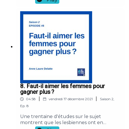
de continuer à fonctionner et au vieux
monde de perdurer. Référence :Barbara
Stiegler, « Il faut s’adapter » Sur un nouvel
impératif politique, 2018, collection Essais,
Gallimard.
8. Faut-il aimer les femmes pour
gagner plus ?
|
|
04:58
vendredi 17 décembre 2021
Saison
2
,
Ep.
8
Une trentaine d'études sur le sujet
montrent que les lesbiennes ont en
moyenne un meilleur salaire que les