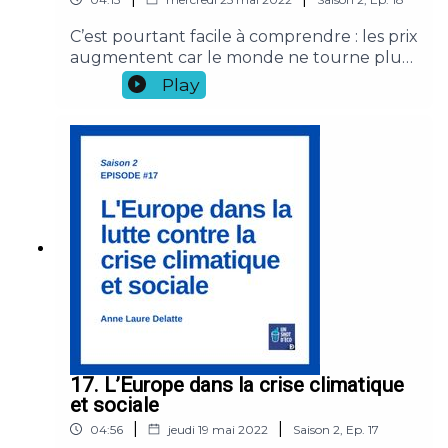
C’est pourtant facile à comprendre : les prix
augmentent car le monde ne tourne plus
rond (pandémie, guerres, pénuries).
Play
Ramener l’inflation à 2%, contre 5%
aujourd’hui est un choix éminemment
politique.Références :- Kirshner, J. (2001).
The political economy of low inflation.
Journal of Economic Surveys, 15(1), 41-70.-
Faust, J. (1996). Whom can we trust to run
the Fed? Theoretical support for the
founders' views. Journal of Monetary
Economics, 37(2), 267-283.
17. L’Europe dans la crise climatique
et sociale
|
|
04:56
jeudi 19 mai 2022
Saison
2
,
Ep.
17