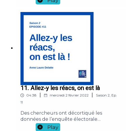
Play
X. Ragot « Que peut encore faire la Banque
centrale européenne ? », Note du Conseil
d’Analyse Economique (2021)
11. Allez-y les réacs, on est là
|
|
04:38
mercredi 2 février 2022
Saison
2
,
Ep.
11
Des chercheurs ont décortiqué les
données de l’enquête électorale
américaine ANES de 1992 et de 2016 : 65 %
Play