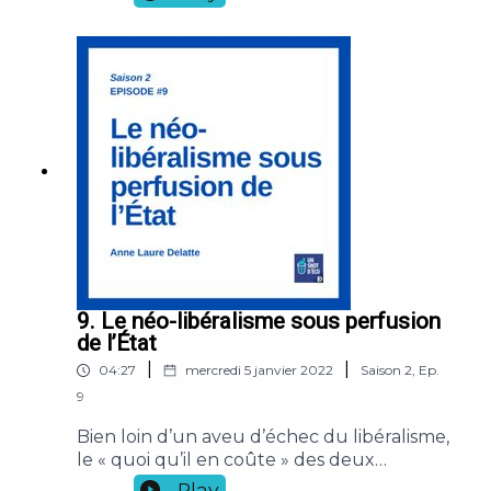
Ce que les États-Unis, bien plus que
l’Europe, ont fait en 2008.
9. Le néo-libéralisme sous perfusion
de l’État
|
|
04:27
mercredi 5 janvier 2022
Saison
2
,
Ep.
9
Bien loin d’un aveu d’échec du libéralisme,
le « quoi qu’il en coûte » des deux
dernières années a juste permis au marché
Play