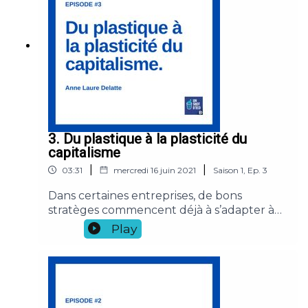
Laure Delatte, chargée de recherches au
CNRS au Laboratoire d'Économie de
Dauphine (LEDa), réalisé par Fany Corral.
3. Du plastique à la plasticité du
capitalisme
|
|
03:31
mercredi 16 juin 2021
Saison
1
,
Ep.
3
Dans certaines entreprises, de bons
stratèges commencent déjà à s’adapter à
un monde à +5°C. Ces conditions invivables
Play
sont pour elles la promesse d’innovations
et de nouveaux marchés.Un podcast par
Anne Laure Delatte, chargée de
recherches au CNRS au Laboratoire
d'Économie de Dauphine (LEDa), réalisé