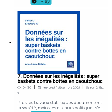
Play
femmes hétérosexuelles contrairement
aux hommes gays par rapport aux
hétérosexuels. Un paradoxe qui s'explique
par plusieurs facteurs… pas très
positifs. Références : Badgett, M. V.,
Carpenter, C. S., & Sansone, D. (2021).
LGBTQ economics. Journal of Economic
Perspectives, 35(2), 141-70. Klawitter, M.
(2015). Meta‐analysis of the effects of sexual
orientation on earnings. Industrial
Relations: A Journal of Economy and
Society, 54(1), 4-32.
7. Données sur les inégalités : super
baskets contre bottes en caoutchouc
|
|
04:30
mercredi 1 décembre 2021
Saison
2
,
Ep.
7
Plus les travaux statistiques documentent
la société, moins les discours politiques s’en