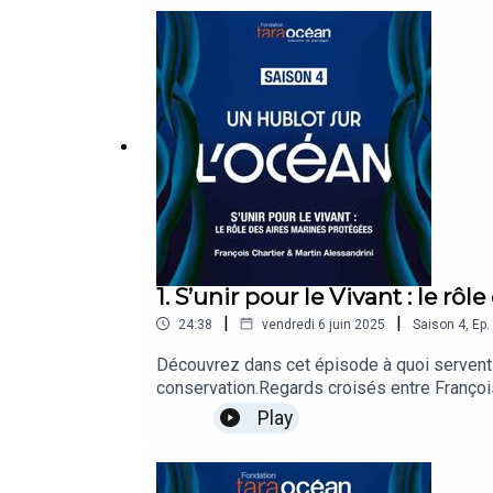
1. S’unir pour le Vivant : le rô
|
|
24:38
vendredi 6 juin 2025
Saison
4
,
Ep.
Découvrez dans cet épisode à quoi servent 
conservation.Regards croisés entre Françoi
Tara Océan.
Play