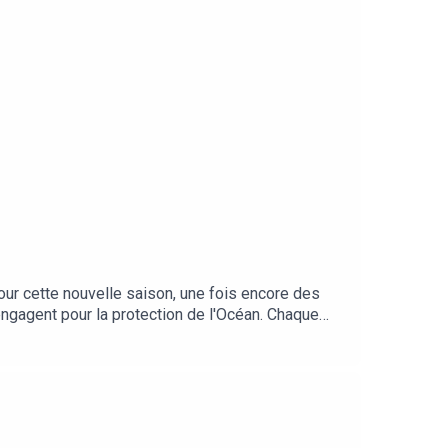
ur cette nouvelle saison, une fois encore des
engagent pour la protection de l'Océan. Chaque
à notre échelle pour le préserver.