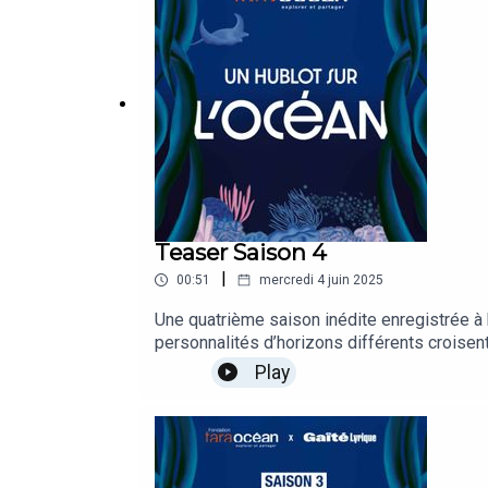
Teaser Saison 4
|
00:51
mercredi 4 juin 2025
Une quatrième saison inédite enregistrée à
personnalités d’horizons différents croisen
épisode est une piste de réflexion pour mie
Play