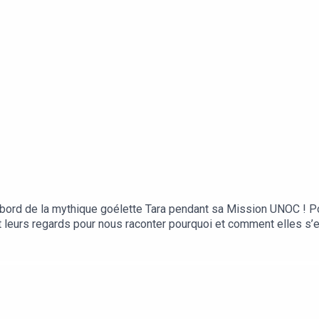
 bord de la mythique goélette Tara pendant sa Mission UNOC ! Po
t leurs regards pour nous raconter pourquoi et comment elles s’
ux comprendre notre lien à l’Océan et ce que nous pouvons faire 