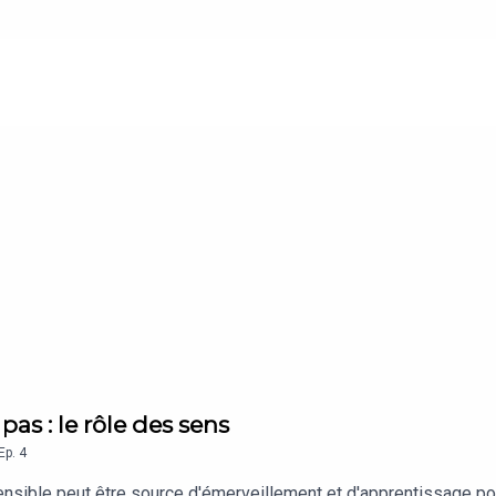
pas : le rôle des sens
Ep.
4
ible peut être source d'émerveillement et d'apprentissage pour