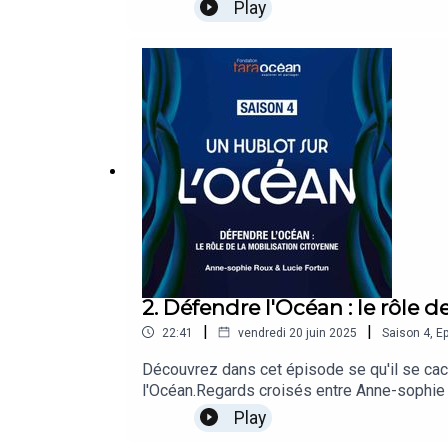
Play
2. Défendre l'Océan : le rôle 
|
|
22:41
vendredi 20 juin 2025
Saison
4
,
Ep
Découvrez dans cet épisode se qu'il se cach
l'Océan.Regards croisés entre Anne-sophie R
anthropologie au CNRS.
Play