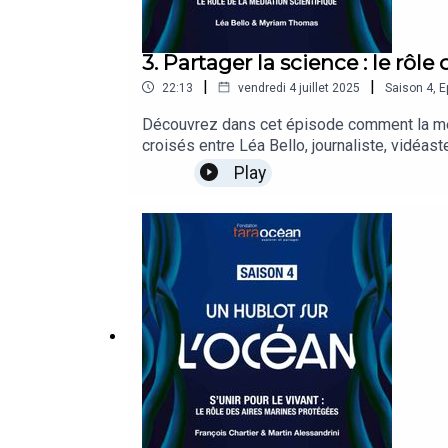
3. Partager la science : le rôl
|
|
22:13
vendredi 4 juillet 2025
Saison
4
,
E
Découvrez dans cet épisode comment la méd
croisés entre Léa Bello, journaliste, vidéas
Play