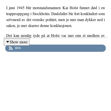
I juni 1945 blir motstandsmannen Kai Holst funnet død i en
trappeoppgang i Stockholm. Dødsfallet ble fort konkludert som
selvmord av det svenske politiet, men jo mer man dykker ned i
saken, jo mer skurrer denne konklusjonen.
Det kan nemlig tyde på at Holst var mer enn et medlem av
Milorg og at hans arbeid i en, for mange, ukjent skyggeverden
Show more
kan ha spilt en stor rolle i hvorfor han døde. Fant Holst ut av
RSS
noe som kunne snu de skjøre alliansene på hodet eller var det
snakk om et innbyrdes oppgjør?