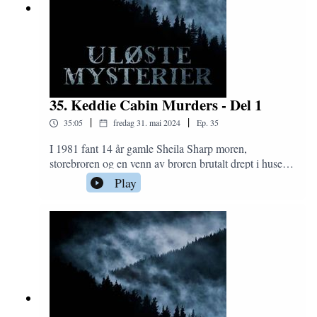
35. Keddie Cabin Murders - Del 1
|
|
35:05
fredag 31. mai 2024
Ep.
35
I 1981 fant 14 år gamle Sheila Sharp moren,
storebroren og en venn av broren brutalt drept i huset
de bodde i. I tillegg var lillesøsteren Tina på 12 år
Play
sporløst forsvunnet. Politiets etterforskning var mildt
sagt elendig og etter forholdsvis kort tid ble saken kald.
Dette er første del av mysteriet om The Keddie Cabin
Murders.