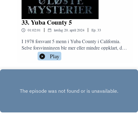
33. Yuba County 5
|
|
01:02:01
lørdag 20. april 2024
Ep.
33
I 1978 forsvant 5 menn i Yuba County i California.
Selve forsvinningen ble mer eller mindre oppklart, da
de fant 4 av de 5 mennene, men hvorfor de hadde kjørt
Play
opp i et fjell tilsynelatende uten mål og mening er det
ingen som vet. Det finnes mange teorier og
spekulasjoner, og dette får dere høre mer om i denne
episoden.