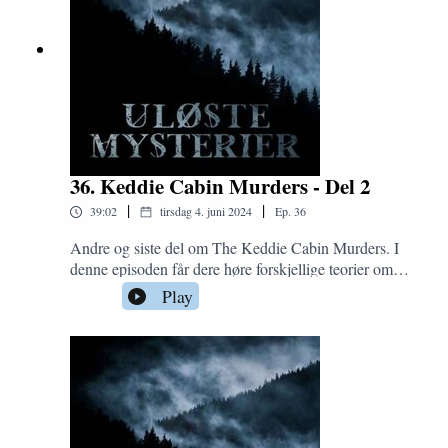
fremdeles den dag i dag.Men er det egentlig noe i disse
ryktene? Og hva i alle dager var det med alle
krokodilleskinnene som ble funnet på havaristedet?
36. Keddie Cabin Murders - Del 2
|
|
39:02
tirsdag 4. juni 2024
Ep.
36
Andre og siste del om The Keddie Cabin Murders. I
denne episoden får dere høre forskjellige teorier om
hvorfor drapene fant sted og hvem som kunne ha stått
Play
bak. I tillegg får dere en grufull historie om hva som
kan ha funnet sted drapsnatten, basert på beviser,
dokumentasjon og detaljer fra åstedet, samt
politirapporter.