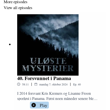
More episodes
View all episodes
40. Forsvunnet i Panama
|
|
58:11
mandag 7. oktober 2024
Ep.
40
I 2014 forsvant Kris Kremers og Lisanne Froon
sporløst i Panama. Først noen måneder senere ble
levningene deres funnet, 14 timers gåtur gjennom tett
Play
jungel fra der man sist vet de befant seg.Kameraet de